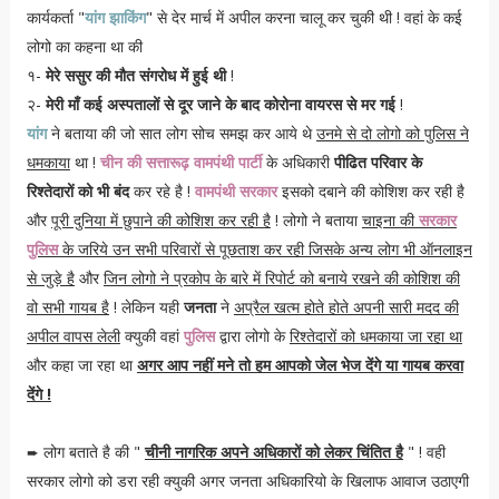
कार्यकर्ता "
यांग झाकिंग
" से देर मार्च में अपील करना चालू कर चुकी थी ! वहां के कई
लोगो का कहना था की
१-
मेरे ससुर की मौत संगरोध में हुई थी
!
२-
मेरी माँ कई अस्पतालों से दूर जाने के बाद कोरोना वायरस से मर गई
!
यांग
ने बताया की जो सात लोग सोच समझ कर आये थे
उनमे से दो लोगो को पुलिस ने
धमकाया
था !
चीन की सत्तारूढ़ वामपंथी पार्टी
के अधिकारी
पीढित परिवार के
रिश्तेदारों को भी बंद
कर रहे है !
वामपंथी सरकार
इसको दबाने की कोशिश कर रही है
और
पूरी दुनिया में छुपाने की कोशिश कर रही है
! लोगो ने बताया
चाइना की
सरकार
पुलिस
के जरिये उन सभी परिवारों से पूछताश कर रही जिसके अन्य लोग भी ऑनलाइन
से जुड़े है
और
जिन लोगो ने प्रकोप के बारे में रिपोर्ट को बनाये रखने की कोशिश की
वो सभी गायब है
! लेकिन यही
जनता
ने
अप्रैल खत्म होते होते अपनी सारी मदद की
अपील वापस लेली
क्युकी वहां
पुलिस
द्वारा लोगो के
रिश्तेदारों को धमकाया जा रहा था
और कहा जा रहा था
अगर आप नहीं मने तो हम आपको जेल भेज देंगे या गायब करवा
देंगे !
लोग बताते है की "
चीनी नागरिक अपने अधिकारों को लेकर चिंतित है
" ! वही
➨
सरकार लोगो को डरा रही क्युकी अगर जनता अधिकारियो के खिलाफ आवाज उठाएगी