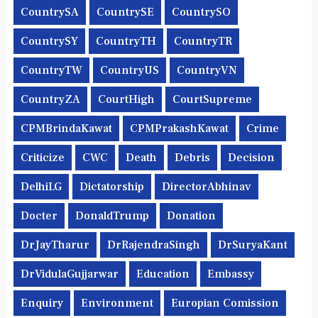
CountrySA
CountrySE
CountrySO
CountrySY
CountryTH
CountryTR
CountryTW
CountryUS
CountryVN
CountryZA
CourtHigh
CourtSupreme
CPMBrindaKawat
CPMPrakashKawat
Crime
Criticize
CWC
Death
Debris
Decision
DelhiLG
Dictatorship
DirectorAbhinav
Docter
DonaldTrump
Donation
DrJayTharur
DrRajendraSingh
DrSuryaKant
DrVidulaGujjarwar
Education
Embassy
Enquiry
Environment
Europian Comission