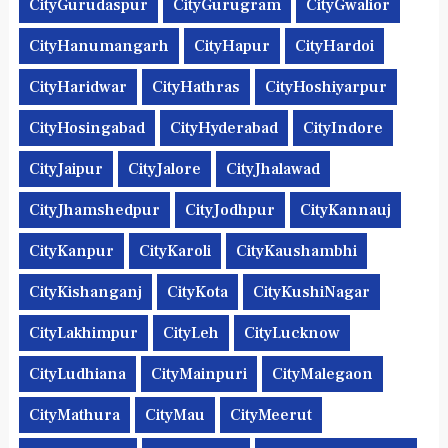
CityGurudaspur
CityGurugram
CityGwalior
CityHanumangarh
CityHapur
CityHardoi
CityHaridwar
CityHathras
CityHoshiyarpur
CityHosingabad
CityHyderabad
CityIndore
CityJaipur
CityJalore
CityJhalawad
CityJhamshedpur
CityJodhpur
CityKannauj
CityKanpur
CityKaroli
CityKaushambhi
CityKishanganj
CityKota
CityKushiNagar
CityLakhimpur
CityLeh
CityLucknow
CityLudhiana
CityMainpuri
CityMalegaon
CityMathura
CityMau
CityMeerut