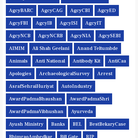
AgcyBARC
AgcyCAG
AgcyCBI
AgcyED
AgcyFBI
AgcyIB
AgcyISI
AgcyIT
AgcyNCB
AgcyNCRB
AgcyNIA
AgcySEBI
AIMIM
Ali Shah Geelani
Anand Teltumbde
Animals
Anti National
Antibody Kit
AntiCaa
Apologies
ArchaeologicalSurvey
Arrest
AsrafSehraiHuriyat
AutoIndustry
AwardPadmaBhaushan
AwardPadmaShri
AwardPadmaVibhushan
Ayurveda
Ayush Ministry
Banks
BEL
BestBekaryCase
BhimraoAmbedkar
Bill Gate
BJP