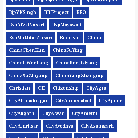
BjpVKSingh
BRIProject
BRO
BspAfzalAnsari
BspMayawati
BspMukhtarAnsari
Buddism
China
ChinaChenKun
ChinaFuYing
ChinaLiWenliang
ChinaRenJikiyang
ChinaXuZhiyong
ChinaYangZhanging
Christian
CII
Citizenship
CityAgra
CityAhmadnagar
CityAhmedabad
CityAjmer
CityAligarh
CityAlwar
CityAmethi
CityAmritsar
CityAyodhya
CityAzamgarh