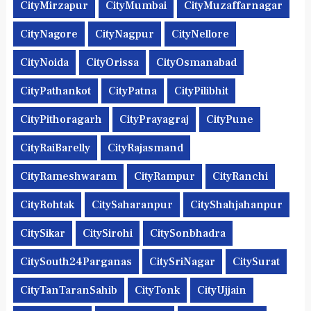
CityMirzapur
CityMumbai
CityMuzaffarnagar
CityNagore
CityNagpur
CityNellore
CityNoida
CityOrissa
CityOsmanabad
CityPathankot
CityPatna
CityPilibhit
CityPithoragarh
CityPrayagraj
CityPune
CityRaiBarelly
CityRajasmand
CityRameshwaram
CityRampur
CityRanchi
CityRohtak
CitySaharanpur
CityShahjahanpur
CitySikar
CitySirohi
CitySonbhadra
CitySouth24Parganas
CitySriNagar
CitySurat
CityTanTaranSahib
CityTonk
CityUjjain