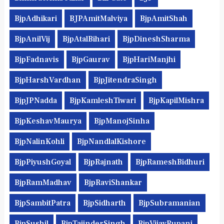
BjpAdhikari
BJPAmitMalviya
BjpAmitShah
BjpAnilVij
BjpAtalBihari
BjpDineshSharma
BjpFadnavis
BjpGaurav
BjpHariManjhi
BjpHarshVardhan
BjpJitendraSingh
BjpJPNadda
BjpKamleshTiwari
BjpKapilMishra
BjpKeshavMaurya
BjpManojSinha
BjpNalinKohli
BjpNandlalKishore
BjpPiyushGoyal
BjpRajnath
BjpRameshBidhuri
BjpRamMadhav
BjpRaviShankar
BjpSambitPatra
BjpSidharth
BjpSubramanian
BjpSushil
BjpTajinderSingh
BjpVijayRupani