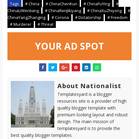
Tags
# China
# ChinaChenKun
# ChinaFuYing
#
ChinaLiWenliang
# ChinaRenJikiyang
# ChinaXuZhiyong
#
ChinaYangZhanging
# Corona
# Dictatorship
# Freedom
# Murderer
# Threat
YOUR AD SPOT
About Nationalist
Templatesyard is a blogger
resources site is a provider of high
quality blogger template with
premium looking layout and robust
design. The main mission of
templatesyard is to provide the
best quality blogger templates.