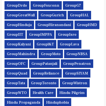
GroupDrdo
GroupFoxconn
GroupG7
GroupGreatWall
GroupGurich
GroupHAL
GroupHinduja
GroupHiranandani
GroupHMD
GroupIIT
GroupIMPPA
GroupIsro
GroupKalyani
Groupl&t
GroupLava
GroupMahindra
GroupMoto
GroupNBSA
GroupOFC
GroupPatanjali
GroupPenatron
GroupQuad
GroupReliance
GroupSIYAM
GroupTata
GroupToronto
GroupWistron
GroupWTO
Health Care
Hindu Pilgrim
Hindu Propaganda
Hinduphobia