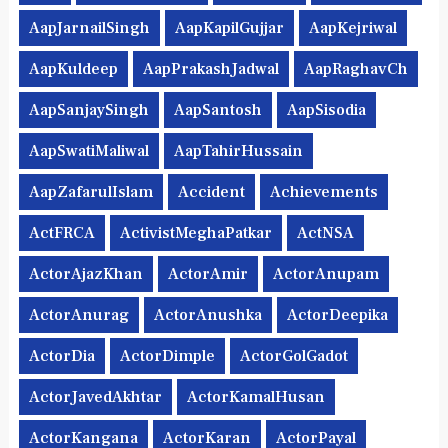
AapJarnailSingh
AapKapilGujjar
AapKejriwal
AapKuldeep
AapPrakashJadwal
AapRaghavCh
AapSanjaySingh
AapSantosh
AapSisodia
AapSwatiMaliwal
AapTahirHussain
AapZafarulIslam
Accident
Achievements
ActFRCA
ActivistMeghaPatkar
ActNSA
ActorAjazKhan
ActorAmir
ActorAnupam
ActorAnurag
ActorAnushka
ActorDeepika
ActorDia
ActorDimple
ActorGolGadot
ActorJavedAkhtar
ActorKamalHusan
ActorKangana
ActorKaran
ActorPayal