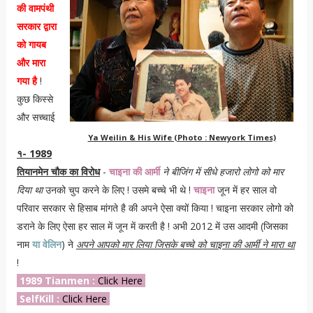
की वामपंथी
सरकार द्वारा
को गायब
और मारा
गया है
!
कुछ किस्से
और सच्चाई
Ya Weilin & His Wife (Photo : Newyork Times)
१- 1989
तियानमेन चौक का विरोध
-
चाइना की आर्मी
ने बीजिंग में सीधे हजारो लोगो को मार
दिया था
उनको चुप करने के लिए ! उसमे बच्चे भी थे !
चाइना
जून में हर साल वो
परिवार सरकार से हिसाब मांगते है की अपने ऐसा क्यों किया ! चाइना सरकार लोगो को
डराने के लिए ऐसा हर साल में जून में करती है ! अभी 2012 में उस आदमी (जिसका
नाम
या वेलिन
) ने
अपने आपको मार लिया जिसके बच्चे को चाइना की आर्मी ने मारा था
!
1989 Tianmen :
Click Here
SelfKill :
Click Here