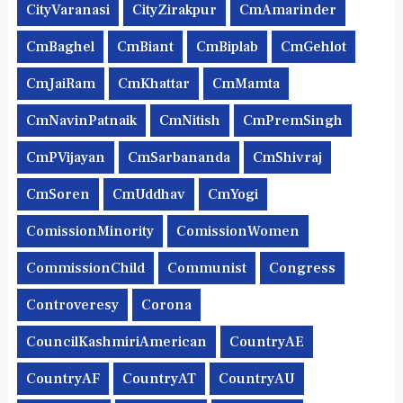
CityVaranasi
CityZirakpur
CmAmarinder
CmBaghel
CmBiant
CmBiplab
CmGehlot
CmJaiRam
CmKhattar
CmMamta
CmNavinPatnaik
CmNitish
CmPremSingh
CmPVijayan
CmSarbananda
CmShivraj
CmSoren
CmUddhav
CmYogi
ComissionMinority
ComissionWomen
CommissionChild
Communist
Congress
Controveresy
Corona
CouncilKashmiriAmerican
CountryAE
CountryAF
CountryAT
CountryAU