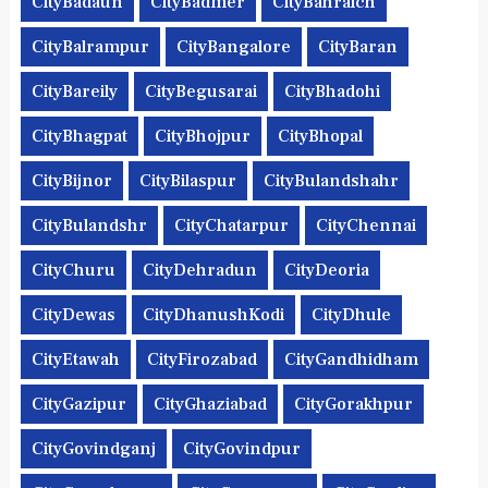
CityBadaun
CityBadmer
CityBahraich
CityBalrampur
CityBangalore
CityBaran
CityBareily
CityBegusarai
CityBhadohi
CityBhagpat
CityBhojpur
CityBhopal
CityBijnor
CityBilaspur
CityBulandshahr
CityBulandshr
CityChatarpur
CityChennai
CityChuru
CityDehradun
CityDeoria
CityDewas
CityDhanushKodi
CityDhule
CityEtawah
CityFirozabad
CityGandhidham
CityGazipur
CityGhaziabad
CityGorakhpur
CityGovindganj
CityGovindpur