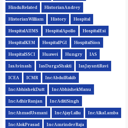
HinduRelated
HistorianAndrey
HistorianWilliam
History
Hospital
HospitalAIIMS
HospitalApollo
HospitalEsi
HospitalKEM
HospitalPGI
HospitalSion
HospitalSSCI
Huawei
Hungry
IAS
IasAvinash
IasDurgaShakti
IasJayantiRavi
ICEA
ICMR
IncAbdulRakib
IncAbhishekDutt
IncAbhishekManu
IncAdhirRanjan
IncAditiSingh
IncAhmadUsmani
IncAjayLallu
IncAlkaLamba
IncAlokPrasad
IncAmrinderRaja