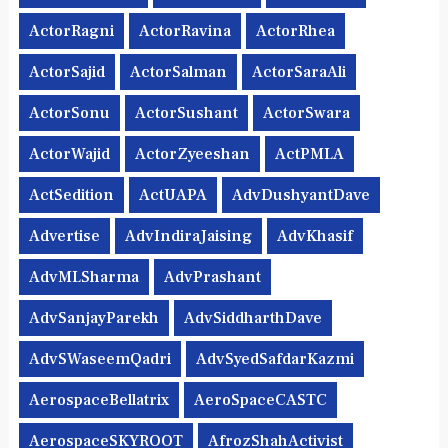
ActorRagni
ActorRavina
ActorRhea
ActorSajid
ActorSalman
ActorSaraAli
ActorSonu
ActorSushant
ActorSwara
ActorWajid
ActorZyeeshan
ActPMLA
ActSedition
ActUAPA
AdvDushyantDave
Advertise
AdvIndiraJaising
AdvKhasif
AdvMLSharma
AdvPrashant
AdvSanjayParekh
AdvSiddharthDave
AdvSWaseemQadri
AdvSyedSafdarKazmi
AerospaceBellatrix
AeroSpaceCASTC
AerospaceSKYROOT
AfrozShahActivist