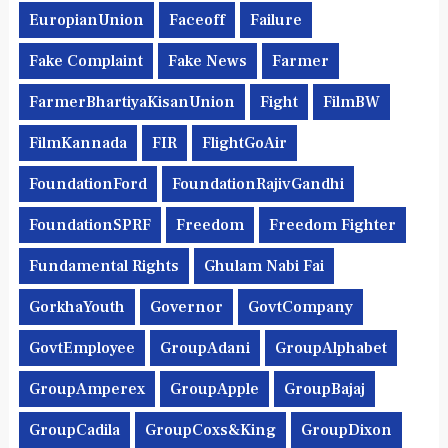
EuropianUnion
Faceoff
Failure
Fake Complaint
Fake News
Farmer
FarmerBhartiyaKisanUnion
Fight
FilmBW
FilmKannada
FIR
FlightGoAir
FoundationFord
FoundationRajivGandhi
FoundationSPRF
Freedom
Freedom Fighter
Fundamental Rights
Ghulam Nabi Fai
GorkhaYouth
Governor
GovtCompany
GovtEmployee
GroupAdani
GroupAlphabet
GroupAmperex
GroupApple
GroupBajaj
GroupCadila
GroupCoxs&King
GroupDixon