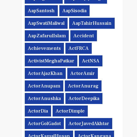
AapSantosh
AapSisodia
AapSwatiMaliwal
AapTahirHussain
AapZafarulIslam
Accident
Achievements
ActFRCA
ActivistMeghaPatkar
ActNSA
ActorAjazKhan
ActorAmir
ActorAnupam
ActorAnurag
ActorAnushka
ActorDeepika
ActorDia
ActorDimple
ActorGolGadot
ActorJavedAkhtar
ActorKamalHusan
ActorKangana