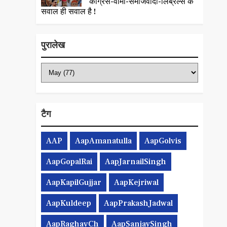
कांग्रेस-वामी-समाजवादी-लिब्रल्स के
सवाल ही सवाल है !
पुरालेख
टैग
AAP
AapAmanatulla
AapGolvis
AapGopalRai
AapJarnailSingh
AapKapilGujjar
AapKejriwal
AapKuldeep
AapPrakashJadwal
AapRaghavCh
AapSanjaySingh