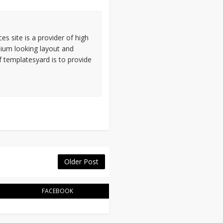
s site is a provider of high
mium looking layout and
 templatesyard is to provide
Older Post
FACEBOOK