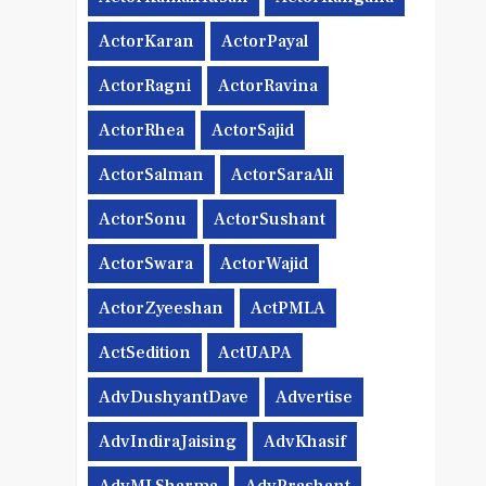
ActorKaran
ActorPayal
ActorRagni
ActorRavina
ActorRhea
ActorSajid
ActorSalman
ActorSaraAli
ActorSonu
ActorSushant
ActorSwara
ActorWajid
ActorZyeeshan
ActPMLA
ActSedition
ActUAPA
AdvDushyantDave
Advertise
AdvIndiraJaising
AdvKhasif