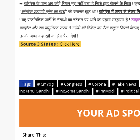
➨
कांग्रेस के पास अब कोई रियल मुद्दा नहीं बचा है सिर्फ झूट बोलने के सिवा
! कुछ
"
कांग्रेस उठाएगी ट्रेन का खर्च
" जो सरासर झूट था !
कांग्रेस में ऊपर से लेकर 
! यह राजनितिक पार्टी के नेताओ का स्टेशन पर आने का पहला उदहारण है !
टाइम
कांग्रेस और एक कमुनिस्ट राज्य ने गरीबो की टिकेट का पैसा वसूला जिसमे केरला,
उनकी अम्मा कह रही कांग्रेस पैसा देगी !
Source 3 States :
Click Here
Tags
# CmYogi
# Congress
# Corona
# Fake News
IncRahulGandhi
# IncSoniaGandhi
# PmModi
# Politic
YOUR AD SP
Share This: