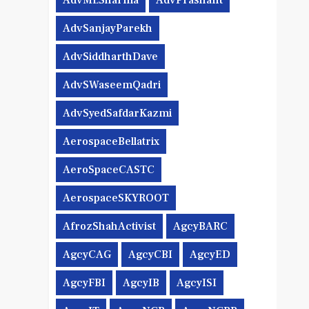
AdvMLSharma
AdvPrashant
AdvSanjayParekh
AdvSiddharthDave
AdvSWaseemQadri
AdvSyedSafdarKazmi
AerospaceBellatrix
AeroSpaceCASTC
AerospaceSKYROOT
AfrozShahActivist
AgcyBARC
AgcyCAG
AgcyCBI
AgcyED
AgcyFBI
AgcyIB
AgcyISI