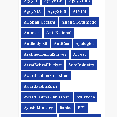
AgcyIT
AgcyNCB
AgcyNCRB
AgcyNIA
AgcySEBI
AIMIM
Ali Shah Geelani
Anand Teltumbde
Animals
Anti National
Antibody Kit
AntiCaa
Apologies
ArchaeologicalSurvey
Arrest
AsrafSehraiHuriyat
AutoIndustry
AwardPadmaBhaushan
AwardPadmaShri
AwardPadmaVibhushan
Ayurveda
Ayush Ministry
Banks
BEL