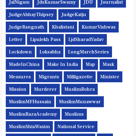
JalNigam
JdsKumarSwamy
JDU
Journalist
JudgeAbhayThipsey
JudgeKatju
JudgeRangnath
Khalistani
KumarVishwas
Letter
Lipulekh Pass
LjdSharadYadav
Lockdown
Loksabha
LongMarchSeries
MadeInChina
Make In India
Map
Mask
Measures
Migrants
Milligazette
Minister
Mission
Murderer
MuslimBohra
MuslimMFHussain
MuslimMunawwar
MuslimRazaAcademy
Muslims
MuslimShiaWasim
National Service