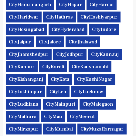
CityHanumangarh
CityHapur
CityHardoi
CityHaridwar
CityHathras
CityHoshiyarpur
CityHosingabad
CityHyderabad
CityIndore
CityJaipur
CityJalore
CityJhalawad
CityJhamshedpur
CityJodhpur
CityKannauj
CityKanpur
CityKaroli
CityKaushambhi
CityKishanganj
CityKota
CityKushiNagar
CityLakhimpur
CityLeh
CityLucknow
CityLudhiana
CityMainpuri
CityMalegaon
CityMathura
CityMau
CityMeerut
CityMirzapur
CityMumbai
CityMuzaffarnagar