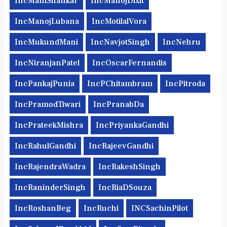
IncManiShankar
IncManojDixit
IncManojLubana
IncMotilalVora
IncMukundMani
IncNavjotSingh
IncNehru
IncNiranjanPatel
IncOscarFernandis
IncPankajPunia
IncPChitambram
IncPitroda
IncPramodTiwari
IncPranabDa
IncPrateekMishra
IncPriyankaGandhi
IncRahulGandhi
IncRajeevGandhi
IncRajendraWadra
IncRakeshSingh
IncRaninderSingh
IncRiaDSouza
IncRoshanBeg
IncRuchi
INCSachinPilot