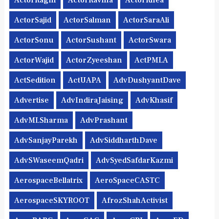
ActorRagni
ActorRavina
ActorRhea
ActorSajid
ActorSalman
ActorSaraAli
ActorSonu
ActorSushant
ActorSwara
ActorWajid
ActorZyeeshan
ActPMLA
ActSedition
ActUAPA
AdvDushyantDave
Advertise
AdvIndiraJaising
AdvKhasif
AdvMLSharma
AdvPrashant
AdvSanjayParekh
AdvSiddharthDave
AdvSWaseemQadri
AdvSyedSafdarKazmi
AerospaceBellatrix
AeroSpaceCASTC
AerospaceSKYROOT
AfrozShahActivist