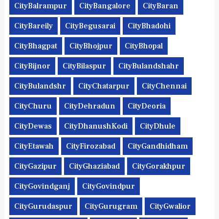
CityBalrampur
CityBangalore
CityBaran
CityBareily
CityBegusarai
CityBhadohi
CityBhagpat
CityBhojpur
CityBhopal
CityBijnor
CityBilaspur
CityBulandshahr
CityBulandshr
CityChatarpur
CityChennai
CityChuru
CityDehradun
CityDeoria
CityDewas
CityDhanushKodi
CityDhule
CityEtawah
CityFirozabad
CityGandhidham
CityGazipur
CityGhaziabad
CityGorakhpur
CityGovindganj
CityGovindpur
CityGurudaspur
CityGurugram
CityGwalior