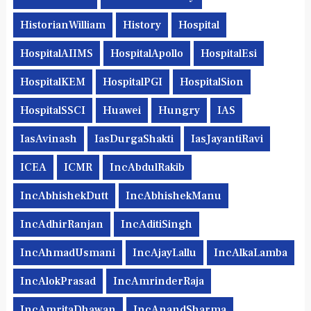
HistorianWilliam
History
Hospital
HospitalAIIMS
HospitalApollo
HospitalEsi
HospitalKEM
HospitalPGI
HospitalSion
HospitalSSCI
Huawei
Hungry
IAS
IasAvinash
IasDurgaShakti
IasJayantiRavi
ICEA
ICMR
IncAbdulRakib
IncAbhishekDutt
IncAbhishekManu
IncAdhirRanjan
IncAditiSingh
IncAhmadUsmani
IncAjayLallu
IncAlkaLamba
IncAlokPrasad
IncAmrinderRaja
IncAmritaDhawan
IncAnandSharma