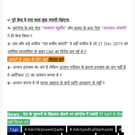
पुरे केस ये पता चला कुछ जरूरी पोइंट्स
➨
१-
कांग्रेस के बड़े नेता
"
सलमान खुर्शीद
" और
बसपा के बड़ा नेता
"
अफज़ल अंसारी
"
ने ही केस किया !!
२-
एक और बड़े वकील "एस वसीम कादरी" ये वही वकील है जो 21 Dec 2019 को
जामिया इस्लामिया के बाहर CAA का विरोध कर रहे थे !!
कादरी के सबूत के लिए यहाँ
क्लिक करे
३-
अजान इस्लाम का अंग है लेकिन
अजान स्पीकर से करना इस्लाम का अंग नहीं है
ये आर्टिकल 25 का उलंघन करता है !!
४-
अजान करना है तो
मानव आवाज से करो ध्वनि उपकरण से नहीं
!!
News :
देश के दुश्मनों के खिलाफ बोलने पर कांग्रेस में पाबंदी ??
पड़ने के लिए
यहाँ
क्लिक करे
Tags
# AdvSWaseemQadri
# AdvSyedSafdarKazmi
#