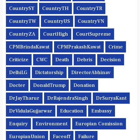
CountrySY
CountryTH
CountryTR
CountryTW
CountryUS
CountryVN
CountryZA
CourtHigh
CourtSupreme
CPMBrindaKawat
CPMPrakashKawat
Crime
Criticize
CWC
Death
Debris
Decision
DelhiLG
Dictatorship
DirectorAbhinav
Docter
DonaldTrump
Donation
DrJayTharur
DrRajendraSingh
DrSuryaKant
DrVidulaGujjarwar
Education
Embassy
Enquiry
Environment
Europian Comission
EuropianUnion
Faceoff
Failure