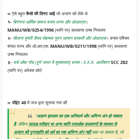
ऐसे बहुत
कैसो की लिस्ट आई
जो अजान को लेके थे
➨
१-
बिरंगाना धार्मिक समाज बनाम राज्य और ओआरएस
।
MANU/WB/0254/1996
(ध्वनि पर) कलकत्ता उच्च नियालय
२-
मौलाना मुफ्ती सैयद मोहम्मद नूरुर रहमान बरकती और ओआरएस
। बनाम पश्चिम
बंगाल राज्य और ओ.आर.एस.
MANU/WB/0211/1998
(ध्वनि पर) कलकत्ता
उच्च नियालय
३-
चर्च ऑफ़ गॉड (पूर्ण भारत में सुसमाचार) बनाम। K.K.R. आलीशान
SCC 282
(ध्वनि पर) अपेक्स कोर्ट
पॉइंट 40
में जज द्वारा सुनाया गया की
➨
"
अज़ान इस्लाम का एक अनिवार्य और अभिन्न अंग हो सकता
है
, लेकिन
लाउड-स्पीकर या अन्य ध्वनि प्रवर्धक उपकरणों के माध्यम से
अज़ान की पुनरावृत्ति को धर्म का एक अभिन्न अंग नहीं
कहा जा सकता है, जो