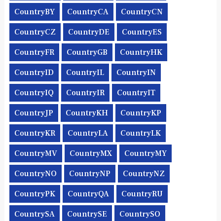
CountryBY
CountryCA
CountryCN
CountryCZ
CountryDE
CountryES
CountryFR
CountryGB
CountryHK
CountryID
CountryIL
CountryIN
CountryIQ
CountryIR
CountryIT
CountryJP
CountryKH
CountryKP
CountryKR
CountryLA
CountryLK
CountryMV
CountryMX
CountryMY
CountryNO
CountryNP
CountryNZ
CountryPK
CountryQA
CountryRU
CountrySA
CountrySE
CountrySO