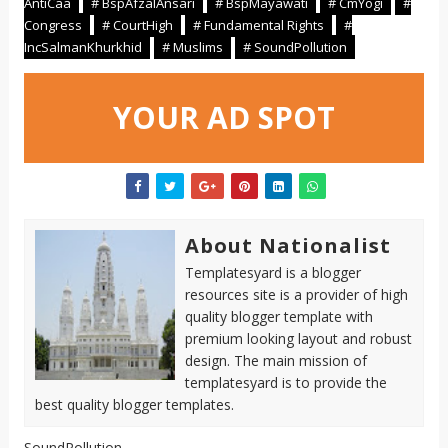
AntiCaa
# BspAfzalAnsari
# BspMayawati
# CmYogi
#
Congress
# CourtHigh
# Fundamental Rights
#
IncSalmanKhurkhid
# Muslims
# SoundPollution
YOUR AD SPOT
About Nationalist
Templatesyard is a blogger
resources site is a provider of high
quality blogger template with
premium looking layout and robust
design. The main mission of
templatesyard is to provide the
best quality blogger templates.
SoundPollution