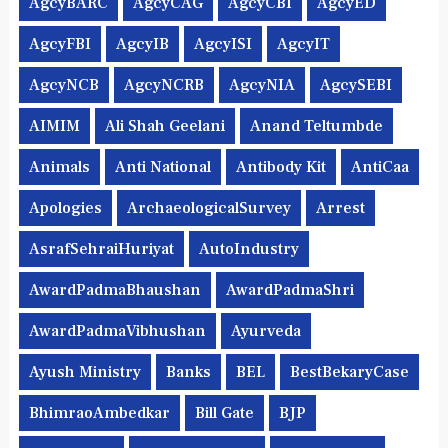
AgcyBARC
AgcyCAG
AgcyCBI
AgcyED
AgcyFBI
AgcyIB
AgcyISI
AgcyIT
AgcyNCB
AgcyNCRB
AgcyNIA
AgcySEBI
AIMIM
Ali Shah Geelani
Anand Teltumbde
Animals
Anti National
Antibody Kit
AntiCaa
Apologies
ArchaeologicalSurvey
Arrest
AsrafSehraiHuriyat
AutoIndustry
AwardPadmaBhaushan
AwardPadmaShri
AwardPadmaVibhushan
Ayurveda
Ayush Ministry
Banks
BEL
BestBekaryCase
BhimraoAmbedkar
Bill Gate
BJP