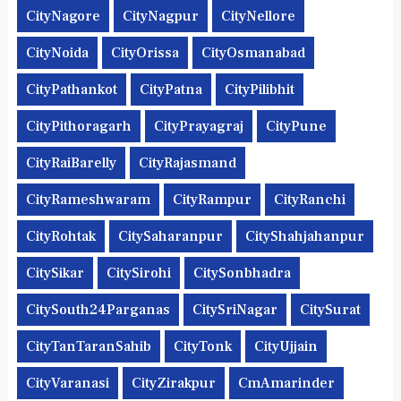
CityNagore
CityNagpur
CityNellore
CityNoida
CityOrissa
CityOsmanabad
CityPathankot
CityPatna
CityPilibhit
CityPithoragarh
CityPrayagraj
CityPune
CityRaiBarelly
CityRajasmand
CityRameshwaram
CityRampur
CityRanchi
CityRohtak
CitySaharanpur
CityShahjahanpur
CitySikar
CitySirohi
CitySonbhadra
CitySouth24Parganas
CitySriNagar
CitySurat
CityTanTaranSahib
CityTonk
CityUjjain
CityVaranasi
CityZirakpur
CmAmarinder