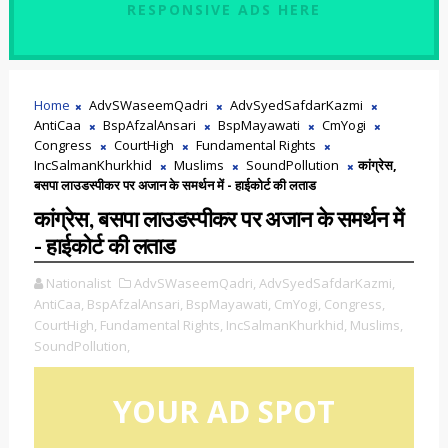
RESPONSIVE ADS HERE
Home
AdvSWaseemQadri
AdvSyedSafdarKazmi
AntiCaa
BspAfzalAnsari
BspMayawati
CmYogi
Congress
CourtHigh
Fundamental Rights
IncSalmanKhurkhid
Muslims
SoundPollution
कांग्रेस,
बसपा लाउडस्पीकर पर अजान के समर्थन में - हाईकोर्ट की लताड
कांग्रेस, बसपा लाउडस्पीकर पर अजान के समर्थन में
- हाईकोर्ट की लताड
Nationalist
AdvSWaseemQadri,
AdvSyedSafdarKazmi,
AntiCaa,
BspAfzalAnsari,
BspMayawati,
CmYogi,
Congress,
CourtHigh,
Fundamental Rights,
IncSalmanKhurkhid,
Muslims,
SoundPollution,
YOUR AD SPOT