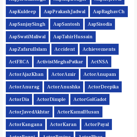
AapKuldeep
AapPrakashJadwal
AapRaghavCh
AapSanjaySingh
AapSantosh
AapSisodia
AapSwatiMaliwal
AapTahirHussain
AapZafarulIslam
Accident
Achievements
ActFRCA
ActivistMeghaPatkar
ActNSA
ActorAjazKhan
ActorAmir
ActorAnupam
ActorAnurag
ActorAnushka
ActorDeepika
ActorDia
ActorDimple
ActorGolGadot
ActorJavedAkhtar
ActorKamalHusan
ActorKangana
ActorKaran
ActorPayal