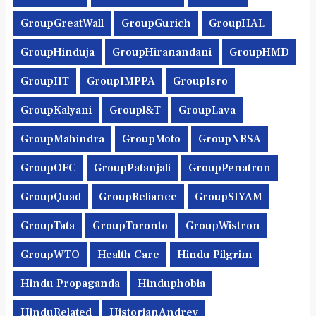
GroupGreatWall
GroupGurich
GroupHAL
GroupHinduja
GroupHiranandani
GroupHMD
GroupIIT
GroupIMPPA
GroupIsro
GroupKalyani
Groupl&t
GroupLava
GroupMahindra
GroupMoto
GroupNBSA
GroupOFC
GroupPatanjali
GroupPenatron
GroupQuad
GroupReliance
GroupSIYAM
GroupTata
GroupToronto
GroupWistron
GroupWTO
Health Care
Hindu Pilgrim
Hindu Propaganda
Hinduphobia
HinduRelated
HistorianAndrey