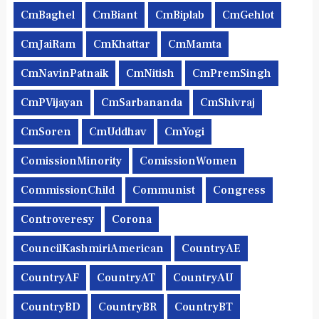
CmBaghel
CmBiant
CmBiplab
CmGehlot
CmJaiRam
CmKhattar
CmMamta
CmNavinPatnaik
CmNitish
CmPremSingh
CmPVijayan
CmSarbananda
CmShivraj
CmSoren
CmUddhav
CmYogi
ComissionMinority
ComissionWomen
CommissionChild
Communist
Congress
Controveresy
Corona
CouncilKashmiriAmerican
CountryAE
CountryAF
CountryAT
CountryAU
CountryBD
CountryBR
CountryBT