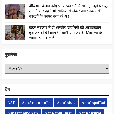
वीडियो : पंजाब कांग्रेस सरकार ने किसान क़ानूनों पर यू-
टर्न लिया ! पहले भी सोनिया से लेकर पवार तक उसी
क़ानूनों के फायदे बता रहे थे !
केंद्र सरकार ने दो भारतीय कंपनियों को आपातकाल
इजाज़त दी है ! कांग्रेस-वामी-समाजवादी-लिब्रल्स के
सवाल ही सवाल है !
पुरालेख
टैग
AAP
AapAmanatulla
AapGolvis
AapGopalRai
AapJarnailSingh
AapKapilGujjar
AapKejriwal