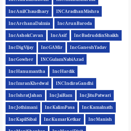
IncAnilChaudhary
INCAradhanMishra
IncArchanaDalmia
IncArunBaroda
IncAshokCavan
IncAsif
IncBadruddinShaikh
IncDigVijay
IncGAMir
IncGaneshYadav
IncGowher
INCGulamNabiAzad
IncHanumantha
IncHardik
IncImranKhedwal
INCIndiraGandhi
IncIshratJahan
IncJaiRam
IncJituPatwari
IncJothimani
IncKalimPasa
IncKamalnath
IncKapilSibal
IncKumarKetkar
IncManish