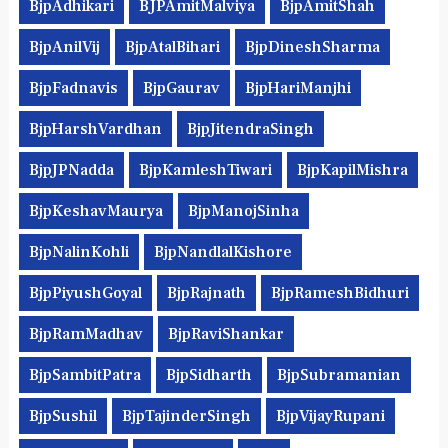
BjpAdhikari
BJPAmitMalviya
BjpAmitShah
BjpAnilVij
BjpAtalBihari
BjpDineshSharma
BjpFadnavis
BjpGaurav
BjpHariManjhi
BjpHarshVardhan
BjpJitendraSingh
BjpJPNadda
BjpKamleshTiwari
BjpKapilMishra
BjpKeshavMaurya
BjpManojSinha
BjpNalinKohli
BjpNandlalKishore
BjpPiyushGoyal
BjpRajnath
BjpRameshBidhuri
BjpRamMadhav
BjpRaviShankar
BjpSambitPatra
BjpSidharth
BjpSubramanian
BjpSushil
BjpTajinderSingh
BjpVijayRupani