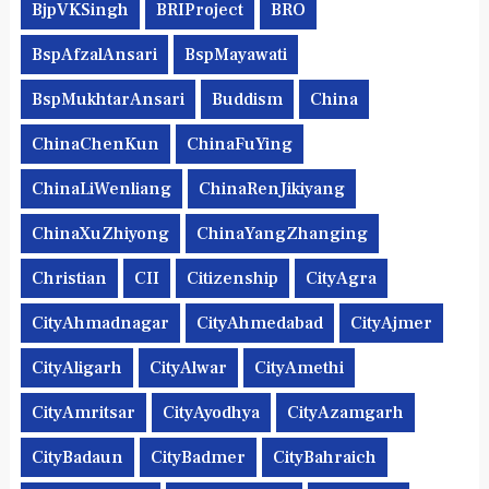
BjpVKSingh
BRIProject
BRO
BspAfzalAnsari
BspMayawati
BspMukhtarAnsari
Buddism
China
ChinaChenKun
ChinaFuYing
ChinaLiWenliang
ChinaRenJikiyang
ChinaXuZhiyong
ChinaYangZhanging
Christian
CII
Citizenship
CityAgra
CityAhmadnagar
CityAhmedabad
CityAjmer
CityAligarh
CityAlwar
CityAmethi
CityAmritsar
CityAyodhya
CityAzamgarh
CityBadaun
CityBadmer
CityBahraich