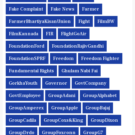
Fake Complaint
Fake News
Farmer
FarmerBhartiyaKisanUnion
Fight
FilmBW
FilmKannada
FIR
FlightGoAir
FoundationFord
FoundationRajivGandhi
FoundationSPRF
Freedom
Freedom Fighter
Fundamental Rights
Ghulam Nabi Fai
GorkhaYouth
Governor
GovtCompany
GovtEmployee
GroupAdani
GroupAlphabet
GroupAmperex
GroupApple
GroupBajaj
GroupCadila
GroupCoxs&King
GroupDixon
GroupDrdo
GroupFoxconn
GroupG7