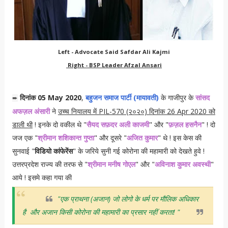
Left - Advocate Said Safdar Ali Kajmi
Right - BSP Leader Afzal Ansari
दिनांक 05 May 2020
,
बहुजन समाज पार्टी (मायावती)
के गाजीपुर के
सांसद
➨
अफज़ल अंसारी
ने
उच्च नियालय में PIL-570 (२०२०) दिनांक 26 Apr 2020 को
डाली थी
! इनके दो वकील थे "
सैयद सफ़दर अली काजमी
" और "
फ़ज़ल हसनैन
" ! दो
जज एक "
श्रीमान शशिकान्त गुप्ता
" और दूसरे "
अजित कुमार
" थे ! इस केस की
सुनवाई "
विडियो कांफेरेंस
" के जरिये सुनी गई कोरोना की महामारी को देखते हुवे !
उत्तरप्रदेश राज्य की तरफ से "
श्रीमान मनीष गोएल
" और "
अविनाश कुमार अवस्थी
"
आये ! इसमे कहा गया की
"एक प्राथना (अजान) जो लोगो के धर्म पर मौलिक अधिकार
है और अजान किसी कोरोना की महामारी का प्रसार नहीं करता! "