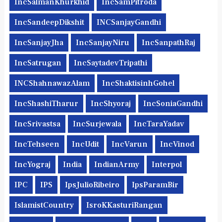
IncSalmanKhurkhid
IncSamPitroda
IncSandeepDikshit
INCSanjayGandhi
IncSanjayJha
IncSanjayNiru
IncSanpathRaj
IncSatrugan
IncSaytadevTripathi
INCShahnawazAlam
IncShaktisinhGohel
IncShashiTharur
IncShyoraj
IncSoniaGandhi
IncSrivastsa
IncSurjewala
IncTaraYadav
IncTehseen
IncUdit
IncVarun
IncVinod
IncYograj
India
IndianArmy
Interpol
IPC
IPS
IpsJulioRibeiro
IpsParamBir
IslamistCountry
IsroKKasturiRangan