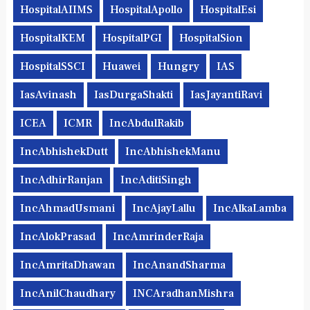
HospitalAIIMS
HospitalApollo
HospitalEsi
HospitalKEM
HospitalPGI
HospitalSion
HospitalSSCI
Huawei
Hungry
IAS
IasAvinash
IasDurgaShakti
IasJayantiRavi
ICEA
ICMR
IncAbdulRakib
IncAbhishekDutt
IncAbhishekManu
IncAdhirRanjan
IncAditiSingh
IncAhmadUsmani
IncAjayLallu
IncAlkaLamba
IncAlokPrasad
IncAmrinderRaja
IncAmritaDhawan
IncAnandSharma
IncAnilChaudhary
INCAradhanMishra