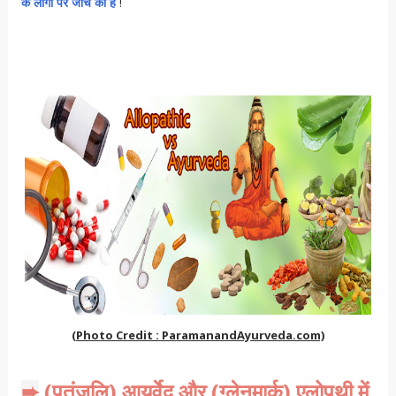
के लोगो पर जाँच की है
!
(Photo Credit : ParamanandAyurveda.com)
(पतंजलि) आयुर्वेद और (ग्लेनमार्क) एलोपथी में
➨