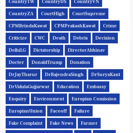
CountryTW
CountryUS
CountryVN
CountryZA
CourtHigh
CourtSupreme
CPMBrindaKawat
CPMPrakashKawat
Crime
Criticize
CWC
Death
Debris
Decision
DelhiLG
Dictatorship
DirectorAbhinav
Docter
DonaldTrump
Donation
DrJayTharur
DrRajendraSingh
DrSuryaKant
DrVidulaGujjarwar
Education
Embassy
Enquiry
Environment
Europian Comission
EuropianUnion
Faceoff
Failure
Fake Complaint
Fake News
Farmer