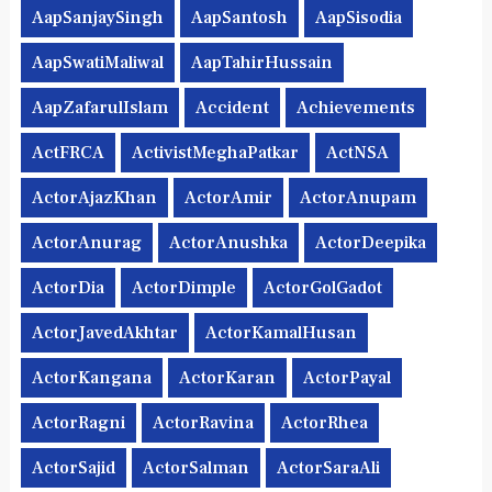
AapSanjaySingh
AapSantosh
AapSisodia
AapSwatiMaliwal
AapTahirHussain
AapZafarulIslam
Accident
Achievements
ActFRCA
ActivistMeghaPatkar
ActNSA
ActorAjazKhan
ActorAmir
ActorAnupam
ActorAnurag
ActorAnushka
ActorDeepika
ActorDia
ActorDimple
ActorGolGadot
ActorJavedAkhtar
ActorKamalHusan
ActorKangana
ActorKaran
ActorPayal
ActorRagni
ActorRavina
ActorRhea
ActorSajid
ActorSalman
ActorSaraAli