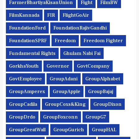
FarmerBhartiyaKisanUnion
Fight
FilmBW
FilmKannada
FIR
FlightGoAir
FoundationFord
FoundationRajivGandhi
FoundationSPRF
Freedom
Freedom Fighter
Fundamental Rights
Ghulam Nabi Fai
GorkhaYouth
Governor
GovtCompany
GovtEmployee
GroupAdani
GroupAlphabet
GroupAmperex
GroupApple
GroupBajaj
GroupCadila
GroupCoxs&King
GroupDixon
GroupDrdo
GroupFoxconn
GroupG7
GroupGreatWall
GroupGurich
GroupHAL