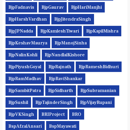
BjpFadnavis
BjpGaurav
BjpHariManjhi
BjpHarshVardhan
BjpJitendraSingh
BjpJPNadda
BjpKamleshTiwari
BjpKapilMishra
BjpKeshavMaurya
BjpManojSinha
BjpNalinKohli
BjpNandlalKishore
BjpPiyushGoyal
BjpRajnath
BjpRameshBidhuri
BjpRamMadhav
BjpRaviShankar
BjpSambitPatra
BjpSidharth
BjpSubramanian
BjpSushil
BjpTajinderSingh
BjpVijayRupani
BjpVKSingh
BRIProject
BRO
BspAfzalAnsari
BspMayawati