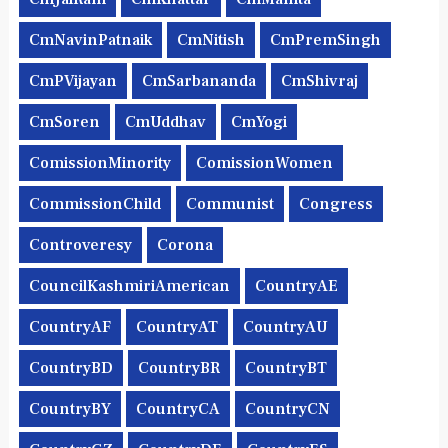
CmNavinPatnaik
CmNitish
CmPremSingh
CmPVijayan
CmSarbananda
CmShivraj
CmSoren
CmUddhav
CmYogi
ComissionMinority
ComissionWomen
CommissionChild
Communist
Congress
Controveresy
Corona
CouncilKashmiriAmerican
CountryAE
CountryAF
CountryAT
CountryAU
CountryBD
CountryBR
CountryBT
CountryBY
CountryCA
CountryCN