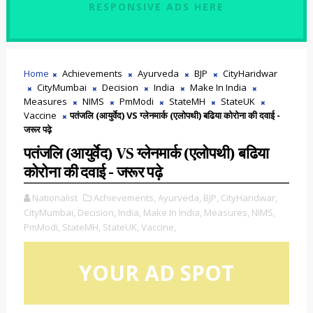
RESPONSIVE ADS HERE
Home
Achievements
Ayurveda
BJP
CityHaridwar
CityMumbai
Decision
India
Make In India
Measures
NIMS
PmModi
StateMH
StateUK
Vaccine
पतंजलि (आयुर्वेद) VS ग्लेनमार्क (एलोपथी) बढिया कोरोना की दवाई -
जरूर पढ़े
पतंजलि (आयुर्वेद) VS ग्लेनमार्क (एलोपथी) बढिया
कोरोना की दवाई - जरूर पढ़े
Nationalist
Achievements,
Ayurveda,
BJP,
CityHaridwar,
CityMumbai,
Decision,
India,
Make In India,
Measures,
NIMS,
PmModi,
StateMH,
StateUK,
Vaccine,
YOUR AD SPOT