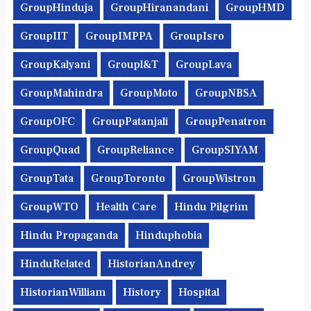
GroupHinduja
GroupHiranandani
GroupHMD
GroupIIT
GroupIMPPA
GroupIsro
GroupKalyani
Groupl&t
GroupLava
GroupMahindra
GroupMoto
GroupNBSA
GroupOFC
GroupPatanjali
GroupPenatron
GroupQuad
GroupReliance
GroupSIYAM
GroupTata
GroupToronto
GroupWistron
GroupWTO
Health Care
Hindu Pilgrim
Hindu Propaganda
Hinduphobia
HinduRelated
HistorianAndrey
HistorianWilliam
History
Hospital