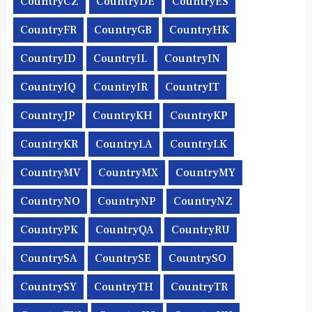
CountryCZ
CountryDE
CountryES
CountryFR
CountryGB
CountryHK
CountryID
CountryIL
CountryIN
CountryIQ
CountryIR
CountryIT
CountryJP
CountryKH
CountryKP
CountryKR
CountryLA
CountryLK
CountryMV
CountryMX
CountryMY
CountryNO
CountryNP
CountryNZ
CountryPK
CountryQA
CountryRU
CountrySA
CountrySE
CountrySO
CountrySY
CountryTH
CountryTR