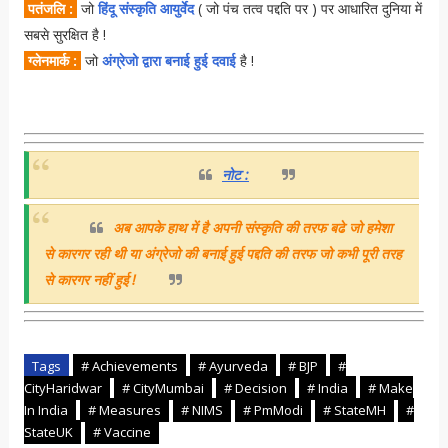
पतंजलि :
जो
हिंदू संस्कृति आयुर्वेद
( जो पंच तत्व पद्दति पर ) पर आधारित दुनिया में
सबसे सुरक्षित है !
ग्लेनमार्क :
जो
अंग्रेजो द्वारा बनाई हुई दवाई
है !
नोट :
अब आपके हाथ में है अपनी संस्कृति की तरफ बढे जो हमेशा
से कारगर रही थी या अंग्रेजो की बनाई हुई पद्दति की तरफ जो कभी पूरी तरह
से कारगर नहीं हुई !
Tags
# Achievements
# Ayurveda
# BJP
#
CityHaridwar
# CityMumbai
# Decision
# India
# Make
In India
# Measures
# NIMS
# PmModi
# StateMH
#
StateUK
# Vaccine