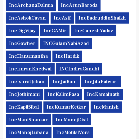
IncArchanaDalmia
IncArunBaroda
IncAshokCavan
IncAsif
IncBadruddinShaikh
IncDigVijay
IncGAMir
IncGaneshYadav
IncGowher
INCGulamNabiAzad
IncHanumantha
IncHardik
IncImranKhedwal
INCIndiraGandhi
IncIshratJahan
IncJaiRam
IncJituPatwari
IncJothimani
IncKalimPasa
IncKamalnath
IncKapilSibal
IncKumarKetkar
IncManish
IncManiShankar
IncManojDixit
IncManojLubana
IncMotilalVora