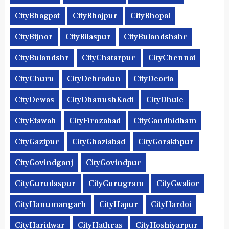
CityBhagpat
CityBhojpur
CityBhopal
CityBijnor
CityBilaspur
CityBulandshahr
CityBulandshr
CityChatarpur
CityChennai
CityChuru
CityDehradun
CityDeoria
CityDewas
CityDhanushKodi
CityDhule
CityEtawah
CityFirozabad
CityGandhidham
CityGazipur
CityGhaziabad
CityGorakhpur
CityGovindganj
CityGovindpur
CityGurudaspur
CityGurugram
CityGwalior
CityHanumangarh
CityHapur
CityHardoi
CityHaridwar
CityHathras
CityHoshiyarpur