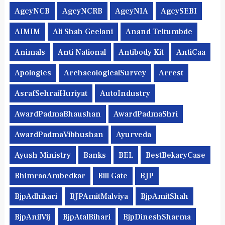
AgcyNCB
AgcyNCRB
AgcyNIA
AgcySEBI
AIMIM
Ali Shah Geelani
Anand Teltumbde
Animals
Anti National
Antibody Kit
AntiCaa
Apologies
ArchaeologicalSurvey
Arrest
AsrafSehraiHuriyat
AutoIndustry
AwardPadmaBhaushan
AwardPadmaShri
AwardPadmaVibhushan
Ayurveda
Ayush Ministry
Banks
BEL
BestBekaryCase
BhimraoAmbedkar
Bill Gate
BJP
BjpAdhikari
BJPAmitMalviya
BjpAmitShah
BjpAnilVij
BjpAtalBihari
BjpDineshSharma