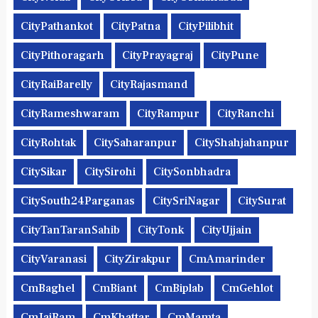
CityPathankot
CityPatna
CityPilibhit
CityPithoragarh
CityPrayagraj
CityPune
CityRaiBarelly
CityRajasmand
CityRameshwaram
CityRampur
CityRanchi
CityRohtak
CitySaharanpur
CityShahjahanpur
CitySikar
CitySirohi
CitySonbhadra
CitySouth24Parganas
CitySriNagar
CitySurat
CityTanTaranSahib
CityTonk
CityUjjain
CityVaranasi
CityZirakpur
CmAmarinder
CmBaghel
CmBiant
CmBiplab
CmGehlot
CmJaiRam
CmKhattar
CmMamta