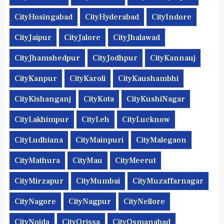
CityHosingabad
CityHyderabad
CityIndore
CityJaipur
CityJalore
CityJhalawad
CityJhamshedpur
CityJodhpur
CityKannauj
CityKanpur
CityKaroli
CityKaushambhi
CityKishanganj
CityKota
CityKushiNagar
CityLakhimpur
CityLeh
CityLucknow
CityLudhiana
CityMainpuri
CityMalegaon
CityMathura
CityMau
CityMeerut
CityMirzapur
CityMumbai
CityMuzaffarnagar
CityNagore
CityNagpur
CityNellore
CityNoida
CityOrissa
CityOsmanabad