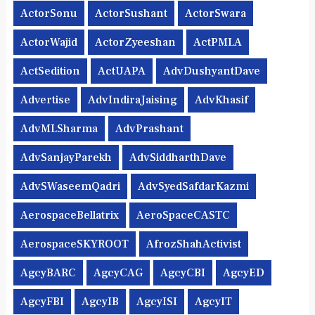
ActorSonu
ActorSushant
ActorSwara
ActorWajid
ActorZyeeshan
ActPMLA
ActSedition
ActUAPA
AdvDushyantDave
Advertise
AdvIndiraJaising
AdvKhasif
AdvMLSharma
AdvPrashant
AdvSanjayParekh
AdvSiddharthDave
AdvSWaseemQadri
AdvSyedSafdarKazmi
AerospaceBellatrix
AeroSpaceCASTC
AerospaceSKYROOT
AfrozShahActivist
AgcyBARC
AgcyCAG
AgcyCBI
AgcyED
AgcyFBI
AgcyIB
AgcyISI
AgcyIT