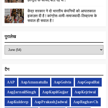
क़ानूनों के फायदे बता रहे थे !
केंद्र सरकार ने दो भारतीय कंपनियों को आपातकाल
इजाज़त दी है ! कांग्रेस-वामी-समाजवादी-लिब्रल्स के
सवाल ही सवाल है !
पुरालेख
टैग
AAP
AapAmanatulla
AapGolvis
AapGopalRai
AapJarnailSingh
AapKapilGujjar
AapKejriwal
AapKuldeep
AapPrakashJadwal
AapRaghavCh