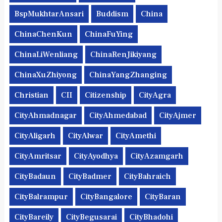
BspMukhtarAnsari
Buddism
China
ChinaChenKun
ChinaFuYing
ChinaLiWenliang
ChinaRenJikiyang
ChinaXuZhiyong
ChinaYangZhanging
Christian
CII
Citizenship
CityAgra
CityAhmadnagar
CityAhmedabad
CityAjmer
CityAligarh
CityAlwar
CityAmethi
CityAmritsar
CityAyodhya
CityAzamgarh
CityBadaun
CityBadmer
CityBahraich
CityBalrampur
CityBangalore
CityBaran
CityBareily
CityBegusarai
CityBhadohi