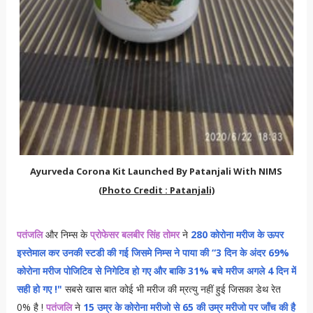
Ayurveda Corona Kit Launched By Patanjali With NIMS
(Photo Credit : Patanjali)
पतंजलि
और निम्स के
प्रोफेसर बलबीर सिंह तोमर
ने
280 कोरोना मरीज के ऊपर
इस्तेमाल कर उनकी स्टडी की गई जिसमे निम्स ने पाया की “3 दिन के अंदर 69%
कोरोना मरीज पोजिटिव से निगेटिव हो गए और बाकि 31% बचे मरीज अगले 4 दिन में
सही हो गए !"
सबसे खास बात कोई भी मरीज की म्रत्यु नहीं हुई जिसका डेथ रेत
0% है !
पतंजलि
ने
15 उम्र के कोरोना मरीजो से 65 की उम्र मरीजो पर जाँच की है