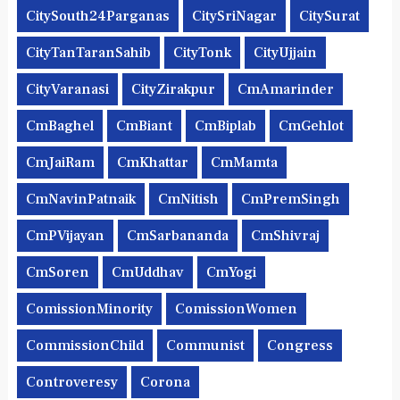
CitySouth24Parganas
CitySriNagar
CitySurat
CityTanTaranSahib
CityTonk
CityUjjain
CityVaranasi
CityZirakpur
CmAmarinder
CmBaghel
CmBiant
CmBiplab
CmGehlot
CmJaiRam
CmKhattar
CmMamta
CmNavinPatnaik
CmNitish
CmPremSingh
CmPVijayan
CmSarbananda
CmShivraj
CmSoren
CmUddhav
CmYogi
ComissionMinority
ComissionWomen
CommissionChild
Communist
Congress
Controveresy
Corona