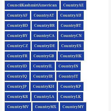
CouncilKashmiriAmerican
CountryAE
CountryAF
CountryAT
CountryAU
CountryBD
CountryBR
CountryBT
CountryBY
CountryCA
CountryCN
CountryCZ
CountryDE
CountryES
CountryFR
CountryGB
CountryHK
CountryID
CountryIL
CountryIN
CountryIQ
CountryIR
CountryIT
CountryJP
CountryKH
CountryKP
CountryKR
CountryLA
CountryLK
CountryMV
CountryMX
CountryMY