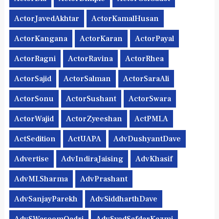
ActorJavedAkhtar
ActorKamalHusan
ActorKangana
ActorKaran
ActorPayal
ActorRagni
ActorRavina
ActorRhea
ActorSajid
ActorSalman
ActorSaraAli
ActorSonu
ActorSushant
ActorSwara
ActorWajid
ActorZyeeshan
ActPMLA
ActSedition
ActUAPA
AdvDushyantDave
Advertise
AdvIndiraJaising
AdvKhasif
AdvMLSharma
AdvPrashant
AdvSanjayParekh
AdvSiddharthDave