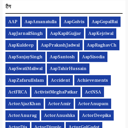
टैग
AAP
AapAmanatulla
AapGolvis
AapGopalRai
AapJarnailSingh
AapKapilGujjar
AapKejriwal
AapKuldeep
AapPrakashJadwal
AapRaghavCh
AapSanjaySingh
AapSantosh
AapSisodia
AapSwatiMaliwal
AapTahirHussain
AapZafarulIslam
Accident
Achievements
ActFRCA
ActivistMeghaPatkar
ActNSA
ActorAjazKhan
ActorAmir
ActorAnupam
ActorAnurag
ActorAnushka
ActorDeepika
ActorDia
ActorDimple
ActorGolGadot