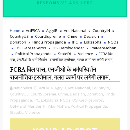
RESPONSIVE ADS HERE
Home
ActFRCA
AgcyIB
Anti National
CountryIN
CountryUS
CourtSupreme
Crime
Decision
Donation
Hindu Propaganda
IPC
Loksabha
NGOs
OSFGeorgeSoros
OSFHarshMander
PmManMohan
Political Propaganda
StateDL
Violence
FCRA बिल
पास, एनजीओ के धर्मपरिवर्तन - राजनीतिक इस्तेमाल, गलत कामों पर लगेगी लगाम,
FCRA बिल पास, एनजीओ के धर्मपरिवर्तन -
राजनीतिक इस्तेमाल, गलत कामों पर लगेगी लगाम,
Nationalist
ActFRCA,
AgcyIB,
Anti National,
CountryIN,
CountryUS,
CourtSupreme,
Crime,
Decision,
Donation,
Hindu
Propaganda,
IPC,
Loksabha,
NGOs,
OSFGeorgeSoros,
OSFHarshMander,
PmManMohan,
Political Propaganda,
StateDL,
Violence,