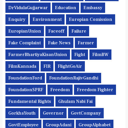
DrVidulaGujjarwar
Education
Embassy
Enquiry
Environment
Europian Comission
EuropianUnion
Faceoff
Failure
Fake Complaint
Fake News
Farmer
FarmerBhartiyaKisanUnion
Fight
FilmBW
FilmKannada
FIR
FlightGoAir
FoundationFord
FoundationRajivGandhi
FoundationSPRF
Freedom
Freedom Fighter
Fundamental Rights
Ghulam Nabi Fai
GorkhaYouth
Governor
GovtCompany
GovtEmployee
GroupAdani
GroupAlphabet