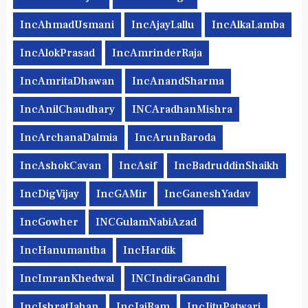
IncAhmadUsmani
IncAjayLallu
IncAlkaLamba
IncAlokPrasad
IncAmrinderRaja
IncAmritaDhawan
IncAnandSharma
IncAnilChaudhary
INCAradhanMishra
IncArchanaDalmia
IncArunBaroda
IncAshokCavan
IncAsif
IncBadruddinShaikh
IncDigVijay
IncGAMir
IncGaneshYadav
IncGowher
INCGulamNabiAzad
IncHanumantha
IncHardik
IncImranKhedwal
INCIndiraGandhi
IncIshratJahan
IncJaiRam
IncJituPatwari