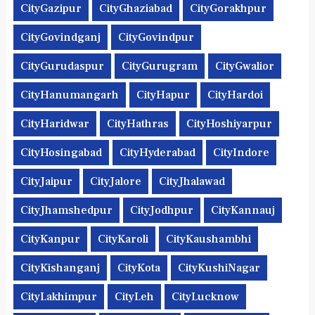
CityGazipur
CityGhaziabad
CityGorakhpur
CityGovindganj
CityGovindpur
CityGurudaspur
CityGurugram
CityGwalior
CityHanumangarh
CityHapur
CityHardoi
CityHaridwar
CityHathras
CityHoshiyarpur
CityHosingabad
CityHyderabad
CityIndore
CityJaipur
CityJalore
CityJhalawad
CityJhamshedpur
CityJodhpur
CityKannauj
CityKanpur
CityKaroli
CityKaushambhi
CityKishanganj
CityKota
CityKushiNagar
CityLakhimpur
CityLeh
CityLucknow