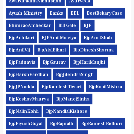
AwardPadmaVibhushan
Ayurveda
Ayush Ministry
Banks
BEL
BestBekaryCase
BhimraoAmbedkar
Bill Gate
BJP
BjpAdhikari
BJPAmitMalviya
BjpAmitShah
BjpAnilVij
BjpAtalBihari
BjpDineshSharma
BjpFadnavis
BjpGaurav
BjpHariManjhi
BjpHarshVardhan
BjpJitendraSingh
BjpJPNadda
BjpKamleshTiwari
BjpKapilMishra
BjpKeshavMaurya
BjpManojSinha
BjpNalinKohli
BjpNandlalKishore
BjpPiyushGoyal
BjpRajnath
BjpRameshBidhuri