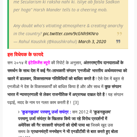
me Secularism ki raksha nahi ki. Isliye ab faisla Sadkon
per hoga" Harsh Mander tells to a cheering mob.
Any doubt who's vitiating atmosphere & creating anarchy
in the country?
pic.twitter.com/9cGNh9KNro
— Rahul Kaushik (@kaushkrahul)
March 3, 2020
इस विधेयक के
फायदे
सन २०१४ में
इंटेलिजेंस ब्यूरो
की रिपोर्ट के अनुसार,
अंतरराष्ट्रीय दानदाताओं के
समर्थन के साथ देश में कई गैर-लाभकारी संगठन ‘एनजीओ’ भारतीय अर्थव्यवस्था को
खतरे में डालकर, विकासात्मक गतिविधियों को बाधित करते है
! ऐसे देश में बहुत से
एनजीओ ने देश के विकासकार्यों को बाधित किया है और और साथ में
कुछ संगठन
भारत में न्यायप्रणाली से लेकर राजनीतिक में अप्रत्यक्ष दखल देते है
! यह संगठन
पढ़ाई, मदद के नाम पर गलत काम करती है ! [3]
‘कुडनकुलम’ परमाणु उर्जा सयंत्र :
सन 2012 में
‘कुडनकुलम’
परमाणु उर्जा संयंत्र के खिलाफ किये जा रहे विरोध प्रदर्शनों में
अमेरिका की गैर सरकारी संगठनों को दोषी पाया था
जिसमे खुद उस
समय के
प्रधानमंत्री मनमोहन ने भी एनडीटीवी से बात करते हुए बोला