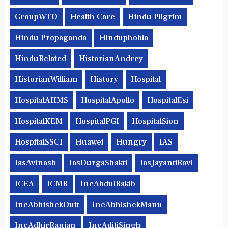
GroupWTO
Health Care
Hindu Pilgrim
Hindu Propaganda
Hinduphobia
HinduRelated
HistorianAndrey
HistorianWilliam
History
Hospital
HospitalAIIMS
HospitalApollo
HospitalEsi
HospitalKEM
HospitalPGI
HospitalSion
HospitalSSCI
Huawei
Hungry
IAS
IasAvinash
IasDurgaShakti
IasJayantiRavi
ICEA
ICMR
IncAbdulRakib
IncAbhishekDutt
IncAbhishekManu
IncAdhirRanjan
IncAditiSingh