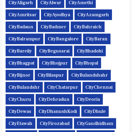
CityAligarh
CityAlwar
CityAmethi
CityAmritsar
CityAyodhya
CityAzamgarh
CityBadaun
CityBadmer
CityBahraich
CityBalrampur
CityBangalore
CityBaran
CityBareily
CityBegusarai
CityBhadohi
CityBhagpat
CityBhojpur
CityBhopal
CityBijnor
CityBilaspur
CityBulandshahr
CityBulandshr
CityChatarpur
CityChennai
CityChuru
CityDehradun
CityDeoria
CityDewas
CityDhanushKodi
CityDhule
CityEtawah
CityFirozabad
CityGandhidham