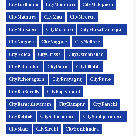
CityLudhiana
CityMainpuri
CityMalegaon
CityMathura
CityMau
CityMeerut
CityMirzapur
CityMumbai
CityMuzaffarnagar
CityNagore
CityNagpur
CityNellore
CityNoida
CityOrissa
CityOsmanabad
CityPathankot
CityPatna
CityPilibhit
CityPithoragarh
CityPrayagraj
CityPune
CityRaiBarelly
CityRajasmand
CityRameshwaram
CityRampur
CityRanchi
CityRohtak
CitySaharanpur
CityShahjahanpur
CitySikar
CitySirohi
CitySonbhadra