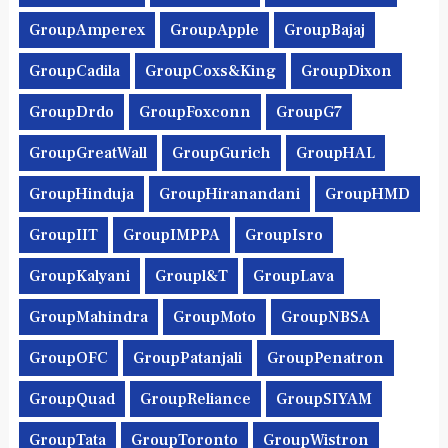
GroupAmperex
GroupApple
GroupBajaj
GroupCadila
GroupCoxs&King
GroupDixon
GroupDrdo
GroupFoxconn
GroupG7
GroupGreatWall
GroupGurich
GroupHAL
GroupHinduja
GroupHiranandani
GroupHMD
GroupIIT
GroupIMPPA
GroupIsro
GroupKalyani
Groupl&t
GroupLava
GroupMahindra
GroupMoto
GroupNBSA
GroupOFC
GroupPatanjali
GroupPenatron
GroupQuad
GroupReliance
GroupSIYAM
GroupTata
GroupToronto
GroupWistron