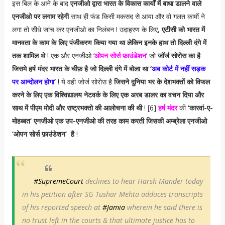
इस बिल के आने के बाद
एनजीओ द्वारा भारत के विकास कार्यों में बाधा डालने वाले
एनजीओ पर लगाम रहेगी
साथ ही फंड किसी मकसद से आया और वो गलत कामों ने
लगा तो सीधे जांच कर एनजीओ का निलंबन ! उदाहरण के लिए,
एटीसी को भारत में
मानवता के काम के लिए पंजीकरण किया गया था लेकिन इनके हाथ तो दिल्ली दंगे में
तक शामिल थे
! एक और एनजीओ ‘
ओपन सोर्स फ़ाउंडेशन
’ जो
जॉर्ज सोरोस का है
जिसमे हर्ष मंदर भारत के चीफ़ है जो दिल्ली दंगे में बोला था ‘
अब कोर्ट में नहीं सड़क
पर आन्दोलन होगा
’
! ये वही जोर्ज सोरोस है
जिसने दुनिया भर के देशभक्तों को विफल
करने के लिए एक विश्विद्यालय नेटवर्क के लिए एक अरब डालर का वचन दिया और
साथ में पीएम मोदी और राष्ट्रभक्तो की आलोचना की थी
! [6]
हर्ष मंदर
की
‘कारवां-ए-
मोहब्बत’ एनजीओ एक उप-एनजीओ की तरह काम करती जिसकी अम्ब्रेला एनजीओ
‘ओपन सोर्स फ़ाउंडेशन’ है
!
#SupremeCourt
declines to hear Harsh Mander today
in his petition after SG Tushar Mehta adduces transcripts
of his reported speech at
#Jamia
wherein he said there is
no trust left in the courts & that ultimate justice has to