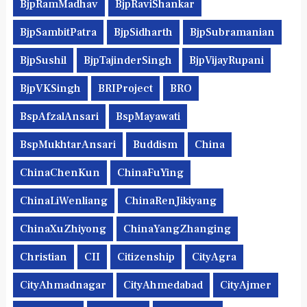
BjpRamMadhav
BjpRaviShankar
BjpSambitPatra
BjpSidharth
BjpSubramanian
BjpSushil
BjpTajinderSingh
BjpVijayRupani
BjpVKSingh
BRIProject
BRO
BspAfzalAnsari
BspMayawati
BspMukhtarAnsari
Buddism
China
ChinaChenKun
ChinaFuYing
ChinaLiWenliang
ChinaRenJikiyang
ChinaXuZhiyong
ChinaYangZhanging
Christian
CII
Citizenship
CityAgra
CityAhmadnagar
CityAhmedabad
CityAjmer