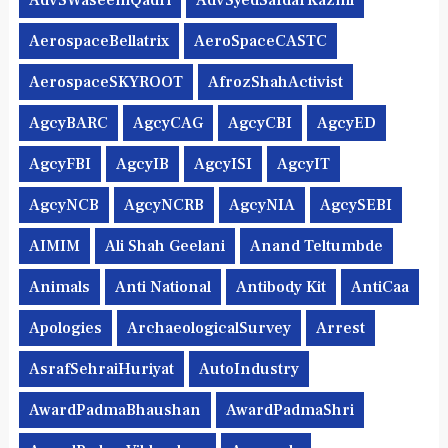
AdvSWaseemQadri
AdvSyedSafdarKazmi
AerospaceBellatrix
AeroSpaceCASTC
AerospaceSKYROOT
AfrozShahActivist
AgcyBARC
AgcyCAG
AgcyCBI
AgcyED
AgcyFBI
AgcyIB
AgcyISI
AgcyIT
AgcyNCB
AgcyNCRB
AgcyNIA
AgcySEBI
AIMIM
Ali Shah Geelani
Anand Teltumbde
Animals
Anti National
Antibody Kit
AntiCaa
Apologies
ArchaeologicalSurvey
Arrest
AsrafSehraiHuriyat
AutoIndustry
AwardPadmaBhaushan
AwardPadmaShri