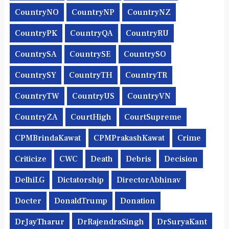
CountryNO
CountryNP
CountryNZ
CountryPK
CountryQA
CountryRU
CountrySA
CountrySE
CountrySO
CountrySY
CountryTH
CountryTR
CountryTW
CountryUS
CountryVN
CountryZA
CourtHigh
CourtSupreme
CPMBrindaKawat
CPMPrakashKawat
Crime
Criticize
CWC
Death
Debris
Decision
DelhiLG
Dictatorship
DirectorAbhinav
Docter
DonaldTrump
Donation
DrJayTharur
DrRajendraSingh
DrSuryaKant