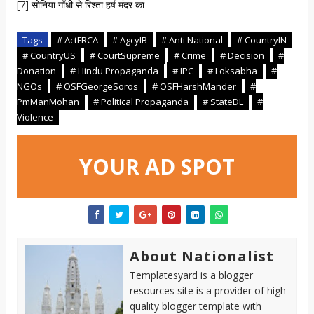
[7]
सोनिया गाँधी से रिश्ता हर्ष मंदर का
Tags
# ActFRCA
# AgcyIB
# Anti National
# CountryIN
# CountryUS
# CourtSupreme
# Crime
# Decision
#
Donation
# Hindu Propaganda
# IPC
# Loksabha
#
NGOs
# OSFGeorgeSoros
# OSFHarshMander
#
PmManMohan
# Political Propaganda
# StateDL
#
Violence
YOUR AD SPOT
About Nationalist
Templatesyard is a blogger
resources site is a provider of high
quality blogger template with