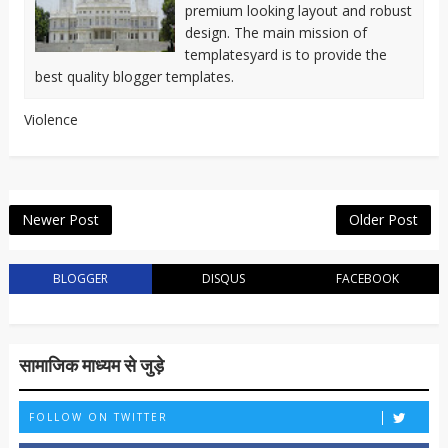
premium looking layout and robust
design. The main mission of
templatesyard is to provide the
best quality blogger templates.
Violence
Newer Post
Older Post
BLOGGER
DISQUS
FACEBOOK
सामाजिक माध्यम से जुड़े
FOLLOW ON TWITTER