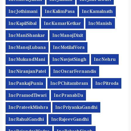
IncJothimani
IncKalimPasa
IncKamalnath
IncKapilSibal
IncKumarKetkar
IncManish
IncManiShankar
IncManojDixit
IncManojLubana
IncMotilalVora
IncMukundMani
IncNavjotSingh
IncNehru
IncNiranjanPatel
IncOscarFernandis
IncPankajPunia
IncPChitambram
IncPitroda
IncPramodTiwari
IncPranabDa
IncPrateekMishra
IncPriyankaGandhi
IncRahulGandhi
IncRajeevGandhi