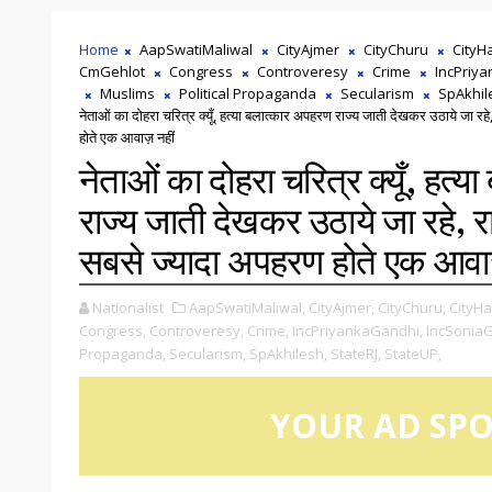
Home
AapSwatiMaliwal
CityAjmer
CityChuru
CityH
CmGehlot
Congress
Controveresy
Crime
IncPriy
Muslims
Political Propaganda
Secularism
SpAkhil
नेताओं का दोहरा चरित्र क्यूँ, हत्या बलात्कार अपहरण राज्य जाती देखकर उठाये जा रहे,
होते एक आवाज़ नहीं
नेताओं का दोहरा चरित्र क्यूँ, हत्
राज्य जाती देखकर उठाये जा रहे, राज
सबसे ज्यादा अपहरण होते एक आवाज
Nationalist
AapSwatiMaliwal,
CityAjmer,
CityChuru,
CityHa
Congress,
Controveresy,
Crime,
IncPriyankaGandhi,
IncSoniaG
Propaganda,
Secularism,
SpAkhilesh,
StateRJ,
StateUP,
YOUR AD SP