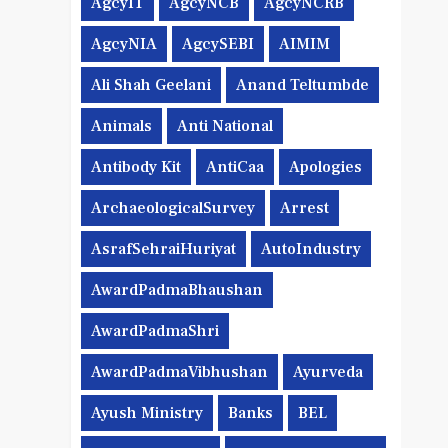
AgcyIT
AgcyNCB
AgcyNCRB
AgcyNIA
AgcySEBI
AIMIM
Ali Shah Geelani
Anand Teltumbde
Animals
Anti National
Antibody Kit
AntiCaa
Apologies
ArchaeologicalSurvey
Arrest
AsrafSehraiHuriyat
AutoIndustry
AwardPadmaBhaushan
AwardPadmaShri
AwardPadmaVibhushan
Ayurveda
Ayush Ministry
Banks
BEL