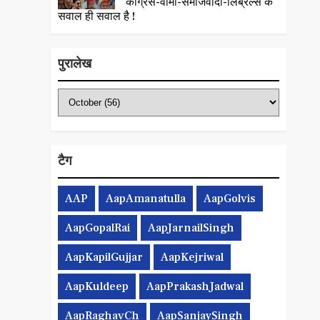
कांग्रेस-वामी-समाजवादी-लिब्रल्स के
सवाल ही सवाल है !
पुरालेख
टैग
AAP
AapAmanatulla
AapGolvis
AapGopalRai
AapJarnailSingh
AapKapilGujjar
AapKejriwal
AapKuldeep
AapPrakashJadwal
AapRaghavCh
AapSanjaySingh