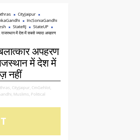
athras
CityJaipur
ankaGandhi
IncSoniaGandhi
esh
StateRJ
StateUP
 राजस्थान में देश में सबसे ज्यादा अपहरण
या बलात्कार अपहरण
स्थान में देश में
़ नहीं
thras,
CityJaipur,
CmGehlot,
andhi,
Muslims,
Political
OT