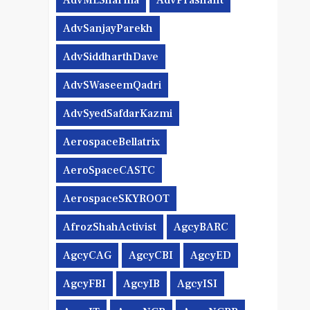
AdvMLSharma
AdvPrashant
AdvSanjayParekh
AdvSiddharthDave
AdvSWaseemQadri
AdvSyedSafdarKazmi
AerospaceBellatrix
AeroSpaceCASTC
AerospaceSKYROOT
AfrozShahActivist
AgcyBARC
AgcyCAG
AgcyCBI
AgcyED
AgcyFBI
AgcyIB
AgcyISI