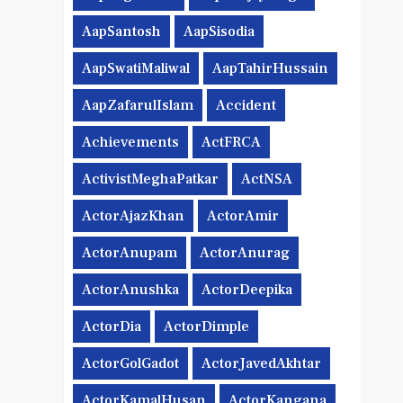
AapSantosh
AapSisodia
AapSwatiMaliwal
AapTahirHussain
AapZafarulIslam
Accident
Achievements
ActFRCA
ActivistMeghaPatkar
ActNSA
ActorAjazKhan
ActorAmir
ActorAnupam
ActorAnurag
ActorAnushka
ActorDeepika
ActorDia
ActorDimple
ActorGolGadot
ActorJavedAkhtar
ActorKamalHusan
ActorKangana