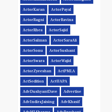
ActorKaran
ActorPayal
ActorRagni
ActorRavina
ActorRhea
ActorSajid
ActorSalman
ActorSaraAli
ActorSonu
ActorSushant
ActorSwara
ActorWajid
ActorZyeeshan
ActPMLA
ActSedition
ActUAPA
AdvDushyantDave
Advertise
AdvIndiraJaising
AdvKhasif