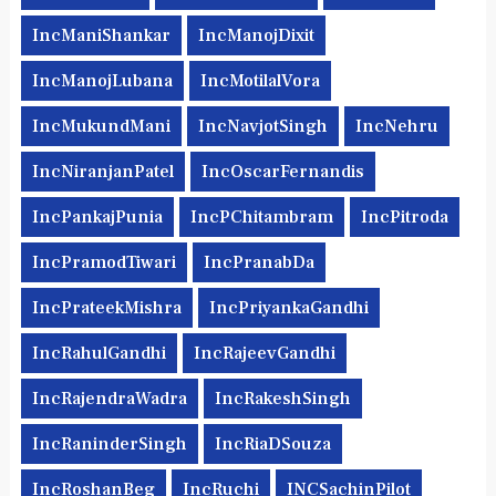
IncManiShankar
IncManojDixit
IncManojLubana
IncMotilalVora
IncMukundMani
IncNavjotSingh
IncNehru
IncNiranjanPatel
IncOscarFernandis
IncPankajPunia
IncPChitambram
IncPitroda
IncPramodTiwari
IncPranabDa
IncPrateekMishra
IncPriyankaGandhi
IncRahulGandhi
IncRajeevGandhi
IncRajendraWadra
IncRakeshSingh
IncRaninderSingh
IncRiaDSouza
IncRoshanBeg
IncRuchi
INCSachinPilot