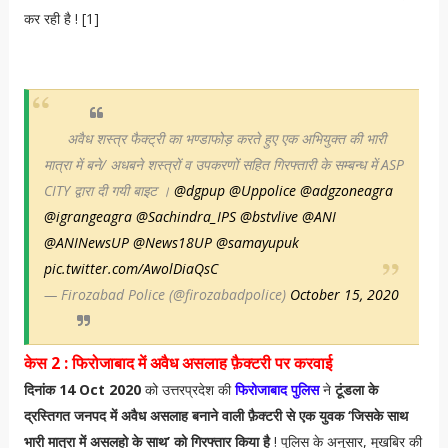
कर रही है ! [1]
अवैध शस्त्र फैक्ट्री का भण्डाफोड़ करते हुए एक अभियुक्त की भारी
मात्रा में बने/ अधबने शस्त्रों व उपकरणों सहित गिरफ्तारी के सम्बन्ध में ASP
CITY द्वारा दी गयी बाइट ।
@dgpup
@Uppolice
@adgzoneagra
@igrangeagra
@Sachindra_IPS
@bstvlive
@ANI
@ANINewsUP
@News18UP
@samayupuk
pic.twitter.com/AwolDiaQsC
— Firozabad Police (@firozabadpolice)
October 15, 2020
केस 2 : फिरोजाबाद में अवैध असलाह फ़ैक्टरी पर करवाई
दिनांक 14 Oct 2020
को उत्तरप्रदेश की
फिरोजाबाद पुलिस
ने
टूंडला के
द्रस्तिगत जनपद में अवैध असलाह बनाने वाली फ़ैक्टरी से एक युवक ‘जिसके साथ
भारी मात्रा में असलहो के साथ’ को गिरफ्तार किया है
! पुलिस के अनुसार, मुखबिर की