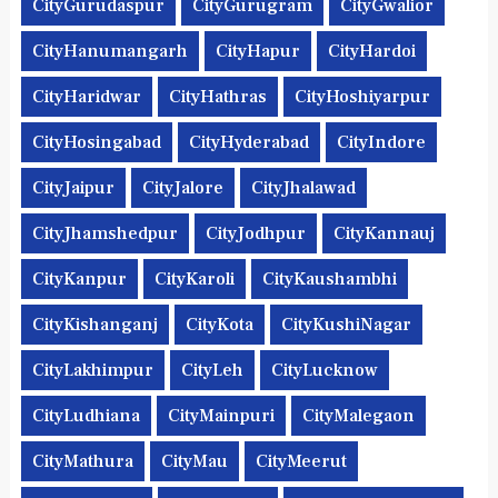
CityGurudaspur
CityGurugram
CityGwalior
CityHanumangarh
CityHapur
CityHardoi
CityHaridwar
CityHathras
CityHoshiyarpur
CityHosingabad
CityHyderabad
CityIndore
CityJaipur
CityJalore
CityJhalawad
CityJhamshedpur
CityJodhpur
CityKannauj
CityKanpur
CityKaroli
CityKaushambhi
CityKishanganj
CityKota
CityKushiNagar
CityLakhimpur
CityLeh
CityLucknow
CityLudhiana
CityMainpuri
CityMalegaon
CityMathura
CityMau
CityMeerut