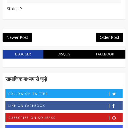
StateUP
Newer Post
Older Post
BLOGGER
DISQUS
FACEBOOK
सामाजिक माध्यम से जुड़े
FOLLOW ON TWITTER
LIKE ON FACEBOOK
SUBSCRIBE ON SQUEAKS