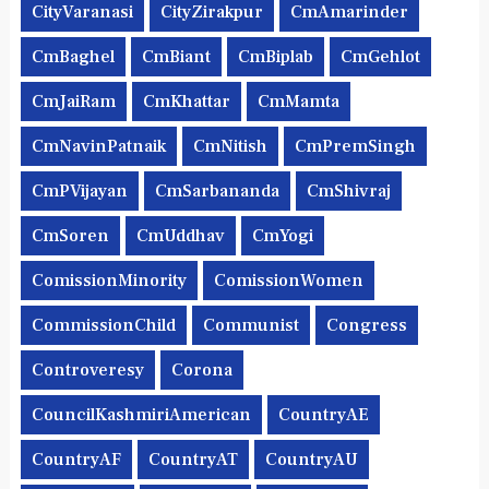
CityVaranasi
CityZirakpur
CmAmarinder
CmBaghel
CmBiant
CmBiplab
CmGehlot
CmJaiRam
CmKhattar
CmMamta
CmNavinPatnaik
CmNitish
CmPremSingh
CmPVijayan
CmSarbananda
CmShivraj
CmSoren
CmUddhav
CmYogi
ComissionMinority
ComissionWomen
CommissionChild
Communist
Congress
Controveresy
Corona
CouncilKashmiriAmerican
CountryAE
CountryAF
CountryAT
CountryAU