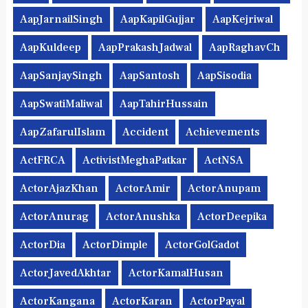
AapJarnailSingh
AapKapilGujjar
AapKejriwal
AapKuldeep
AapPrakashJadwal
AapRaghavCh
AapSanjaySingh
AapSantosh
AapSisodia
AapSwatiMaliwal
AapTahirHussain
AapZafarulIslam
Accident
Achievements
ActFRCA
ActivistMeghaPatkar
ActNSA
ActorAjazKhan
ActorAmir
ActorAnupam
ActorAnurag
ActorAnushka
ActorDeepika
ActorDia
ActorDimple
ActorGolGadot
ActorJavedAkhtar
ActorKamalHusan
ActorKangana
ActorKaran
ActorPayal