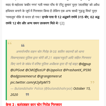
मदद से महोल्ला ‘कबीर नगर’ गली नम्बर पाँच से ‘टीटू कुमार’ पुत्र ‘लालसिंह’ को अवैध
हथियार बनाने के जुर्म में गिरफ्तार किया है लेकिन एक अन्य साथी ‘गुड्डू मियां’ पुत्र
‘नामालुम’ मौके से फरार हो गया !
इनके पास से 12 अद्धबने तमंचे 315 बोर, 02 अद्ध
तमंचे 12 बोर और अन्य समन उपकरण मिले थे
! [2]
अन्तर्राज्यीय वाहन चोर गिरोह के 08 शातिर सदस्यों को थाना
सिकन्द्राबाद पुलिस द्वारा चोरी की 21 बाइक/स्कूटी आदि सहित गिरफ्तार
किए जाने के संबंध में वरिष्ठ पुलिस अधीक्षक द्वारा दी गई बाइट
@dgpup
@UPGovt
@CMOfficeUP
@Uppolice
@PrashantK_IPS90
@adgzonemeerut
@igrangemeerut
pic.twitter.com/yt2yltpM75
— Bulandshahr Police (@bulandshahrpol)
October 15,
2020
केस 3 : बुलंदशहर कार चोर गिरोह गिरफ्तार