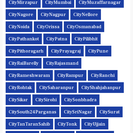
CityMirzapur
CityMumbai
CityMuzaffarnagar
CityNagore
CityNagpur
CityNellore
CityNoida
CityOrissa
CityOsmanabad
CityPathankot
CityPatna
CityPilibhit
CityPithoragarh
CityPrayagraj
CityPune
CityRaiBarelly
CityRajasmand
CityRameshwaram
CityRampur
CityRanchi
CityRohtak
CitySaharanpur
CityShahjahanpur
CitySikar
CitySirohi
CitySonbhadra
CitySouth24Parganas
CitySriNagar
CitySurat
CityTanTaranSahib
CityTonk
CityUjjain