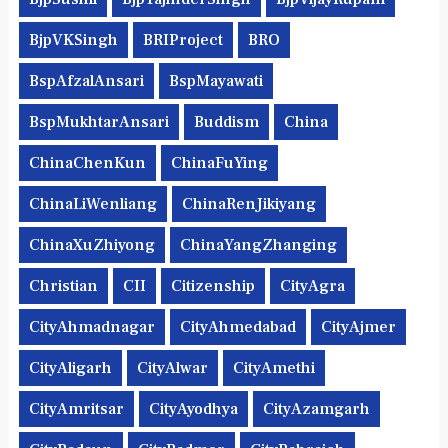
BjpVKSingh
BRIProject
BRO
BspAfzalAnsari
BspMayawati
BspMukhtarAnsari
Buddism
China
ChinaChenKun
ChinaFuYing
ChinaLiWenliang
ChinaRenJikiyang
ChinaXuZhiyong
ChinaYangZhanging
Christian
CII
Citizenship
CityAgra
CityAhmadnagar
CityAhmedabad
CityAjmer
CityAligarh
CityAlwar
CityAmethi
CityAmritsar
CityAyodhya
CityAzamgarh