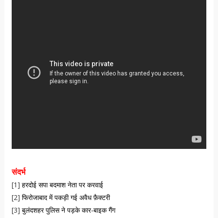
संदर्भ
[1]
हरदोई सपा बदमाश नेता पर करवाई
[2]
फिरोजाबाद में पकड़ी गई अवैध फ़ैक्टरी
[3]
बुलंदशहर पुलिस ने पड़के कार-बाइक गैंग