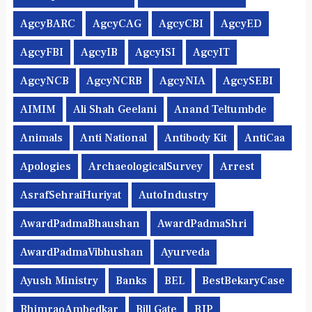
AgcyBARC
AgcyCAG
AgcyCBI
AgcyED
AgcyFBI
AgcyIB
AgcyISI
AgcyIT
AgcyNCB
AgcyNCRB
AgcyNIA
AgcySEBI
AIMIM
Ali Shah Geelani
Anand Teltumbde
Animals
Anti National
Antibody Kit
AntiCaa
Apologies
ArchaeologicalSurvey
Arrest
AsrafSehraiHuriyat
AutoIndustry
AwardPadmaBhaushan
AwardPadmaShri
AwardPadmaVibhushan
Ayurveda
Ayush Ministry
Banks
BEL
BestBekaryCase
BhimraoAmbedkar
Bill Gate
BJP