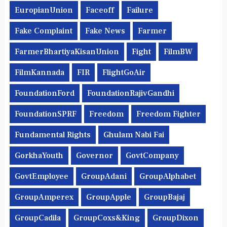
EuropianUnion
Faceoff
Failure
Fake Complaint
Fake News
Farmer
FarmerBhartiyaKisanUnion
Fight
FilmBW
FilmKannada
FIR
FlightGoAir
FoundationFord
FoundationRajivGandhi
FoundationSPRF
Freedom
Freedom Fighter
Fundamental Rights
Ghulam Nabi Fai
GorkhaYouth
Governor
GovtCompany
GovtEmployee
GroupAdani
GroupAlphabet
GroupAmperex
GroupApple
GroupBajaj
GroupCadila
GroupCoxs&King
GroupDixon