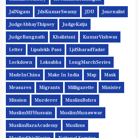
JalNigam
JdsKumarSwamy
JDU
Journalist
JudgeAbhayThipsey
JudgeKatju
JudgeRangnath
Khalistani
KumarVishwas
Letter
Lipulekh Pass
LjdSharadYadav
Lockdown
Loksabha
LongMarchSeries
MadeInChina
Make In India
Map
Mask
Measures
Migrants
Milligazette
Minister
Mission
Murderer
MuslimBohra
MuslimMFHussain
MuslimMunawwar
MuslimRazaAcademy
Muslims