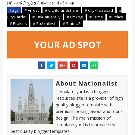
[4]
रायबरेली पुलिस ने गांजा तस्करों को पकड़ा
Tags
# Arrest
# CityBulandshahr
# CityFirozabad
#
CityHardoi
# CityRaiBarelly
# CmYogi
# Crime
# Police
# Praises
# SpAkhilesh
# StateUP
YOUR AD SPOT
About Nationalist
Templatesyard is a blogger
resources site is a provider of high
quality blogger template with
premium looking layout and robust
design. The main mission of
templatesyard is to provide the
best quality blogger templates.