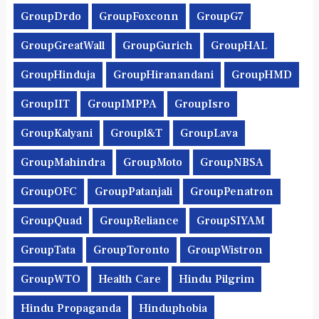
GroupDrdo
GroupFoxconn
GroupG7
GroupGreatWall
GroupGurich
GroupHAL
GroupHinduja
GroupHiranandani
GroupHMD
GroupIIT
GroupIMPPA
GroupIsro
GroupKalyani
Groupl&t
GroupLava
GroupMahindra
GroupMoto
GroupNBSA
GroupOFC
GroupPatanjali
GroupPenatron
GroupQuad
GroupReliance
GroupSIYAM
GroupTata
GroupToronto
GroupWistron
GroupWTO
Health Care
Hindu Pilgrim
Hindu Propaganda
Hinduphobia