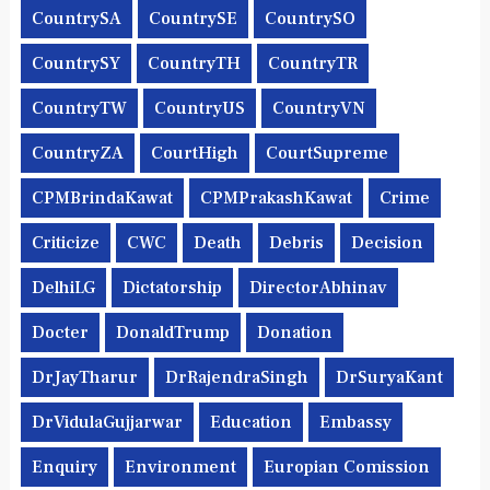
CountrySA
CountrySE
CountrySO
CountrySY
CountryTH
CountryTR
CountryTW
CountryUS
CountryVN
CountryZA
CourtHigh
CourtSupreme
CPMBrindaKawat
CPMPrakashKawat
Crime
Criticize
CWC
Death
Debris
Decision
DelhiLG
Dictatorship
DirectorAbhinav
Docter
DonaldTrump
Donation
DrJayTharur
DrRajendraSingh
DrSuryaKant
DrVidulaGujjarwar
Education
Embassy
Enquiry
Environment
Europian Comission