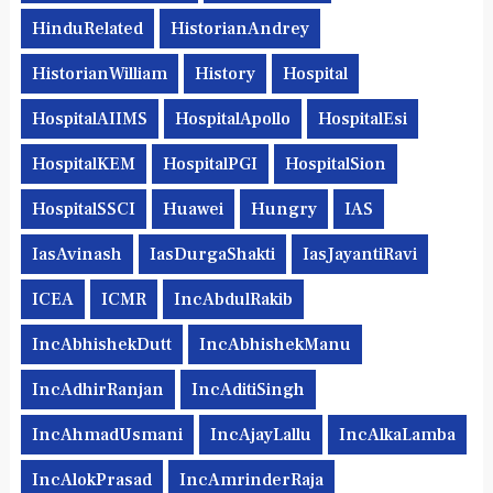
HinduRelated
HistorianAndrey
HistorianWilliam
History
Hospital
HospitalAIIMS
HospitalApollo
HospitalEsi
HospitalKEM
HospitalPGI
HospitalSion
HospitalSSCI
Huawei
Hungry
IAS
IasAvinash
IasDurgaShakti
IasJayantiRavi
ICEA
ICMR
IncAbdulRakib
IncAbhishekDutt
IncAbhishekManu
IncAdhirRanjan
IncAditiSingh
IncAhmadUsmani
IncAjayLallu
IncAlkaLamba
IncAlokPrasad
IncAmrinderRaja