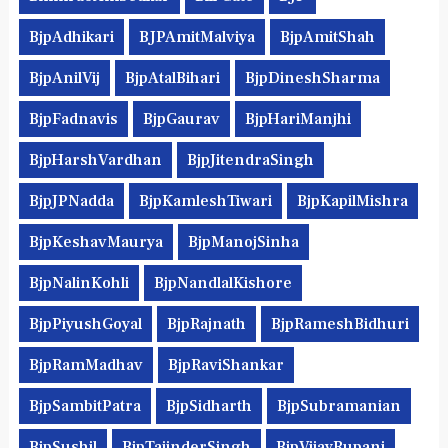
BjpAdhikari
BJPAmitMalviya
BjpAmitShah
BjpAnilVij
BjpAtalBihari
BjpDineshSharma
BjpFadnavis
BjpGaurav
BjpHariManjhi
BjpHarshVardhan
BjpJitendraSingh
BjpJPNadda
BjpKamleshTiwari
BjpKapilMishra
BjpKeshavMaurya
BjpManojSinha
BjpNalinKohli
BjpNandlalKishore
BjpPiyushGoyal
BjpRajnath
BjpRameshBidhuri
BjpRamMadhav
BjpRaviShankar
BjpSambitPatra
BjpSidharth
BjpSubramanian
BjpSushil
BjpTajinderSingh
BjpVijayRupani