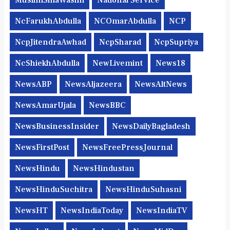
MuslimShiaWasim
National Service
NcFarukhAbdulla
NCOmarAbdulla
NCP
NcpJitendraAwhad
NcpSharad
NcpSupriya
NcShiekhAbdulla
NewLivemint
News18
NewsABP
NewsAljazeera
NewsAltNews
NewsAmarUjala
NewsBBC
NewsBusinessInsider
NewsDailyBagladesh
NewsFirstPost
NewsFreePressJournal
NewsHindu
NewsHindustan
NewsHinduSuchitra
NewsHinduSuhasni
NewsHT
NewsIndiaToday
NewsIndiaTV