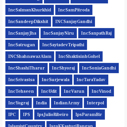
IncSalmanKhurkhid
IncSamPitroda
IncSandeepDikshit
INCSanjayGandhi
IncSanjayJha
IncSanjayNiru
IncSanpathRaj
IncSatrugan
IncSaytadevTripathi
INCShahnawazAlam
IncShaktisinhGohel
IncShashiTharur
IncShyoraj
IncSoniaGandhi
IncSrivastsa
IncSurjewala
IncTaraYadav
IncTehseen
IncUdit
IncVarun
IncVinod
IncYograj
India
IndianArmy
Interpol
IPC
IPS
IpsJulioRibeiro
IpsParamBir
IslamistCountry
IsroKKasturiRangan