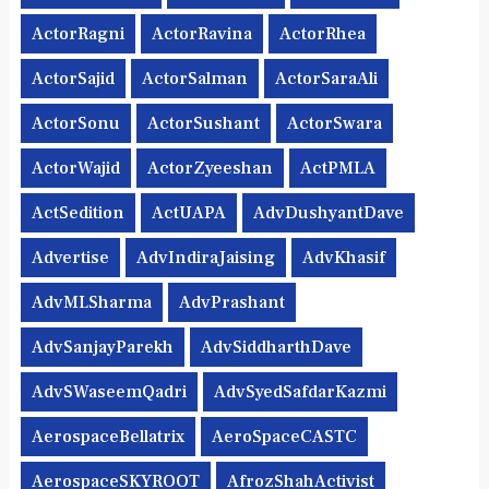
ActorRagni
ActorRavina
ActorRhea
ActorSajid
ActorSalman
ActorSaraAli
ActorSonu
ActorSushant
ActorSwara
ActorWajid
ActorZyeeshan
ActPMLA
ActSedition
ActUAPA
AdvDushyantDave
Advertise
AdvIndiraJaising
AdvKhasif
AdvMLSharma
AdvPrashant
AdvSanjayParekh
AdvSiddharthDave
AdvSWaseemQadri
AdvSyedSafdarKazmi
AerospaceBellatrix
AeroSpaceCASTC
AerospaceSKYROOT
AfrozShahActivist