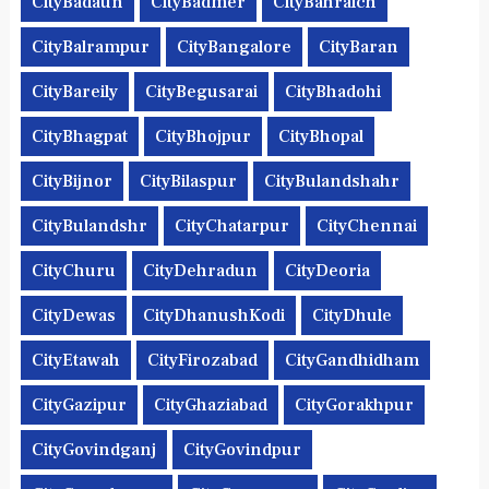
CityBadaun
CityBadmer
CityBahraich
CityBalrampur
CityBangalore
CityBaran
CityBareily
CityBegusarai
CityBhadohi
CityBhagpat
CityBhojpur
CityBhopal
CityBijnor
CityBilaspur
CityBulandshahr
CityBulandshr
CityChatarpur
CityChennai
CityChuru
CityDehradun
CityDeoria
CityDewas
CityDhanushKodi
CityDhule
CityEtawah
CityFirozabad
CityGandhidham
CityGazipur
CityGhaziabad
CityGorakhpur
CityGovindganj
CityGovindpur