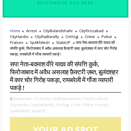
RESPONSIVE ADS HERE
Home
Arrest
CityBulandshahr
CityFirozabad
CityHardoi
CityRaiBarelly
CmYogi
Crime
Police
Praises
SpAkhilesh
StateUP
सपा नेता-बदमाश वीरे यादव की
संपत्ति कुर्क, फिरोजाबाद में अवैध असलाह फ़ैक्टरी ज़ब्त, बुलंदशहर में कार चोर गिरोह
पकड़ा, रायबरेली में गाँजा व्यापारी पकड़े !
सपा नेता-बदमाश वीरे यादव की संपत्ति कुर्क,
फिरोजाबाद में अवैध असलाह फ़ैक्टरी ज़ब्त, बुलंदशहर
में कार चोर गिरोह पकड़ा, रायबरेली में गाँजा व्यापारी
पकड़े !
Nationalist
Arrest,
CityBulandshahr,
CityFirozabad,
CityHardoi,
CityRaiBarelly,
CmYogi,
Crime,
Police,
Praises,
SpAkhilesh,
StateUP,
YOUR AD SPOT