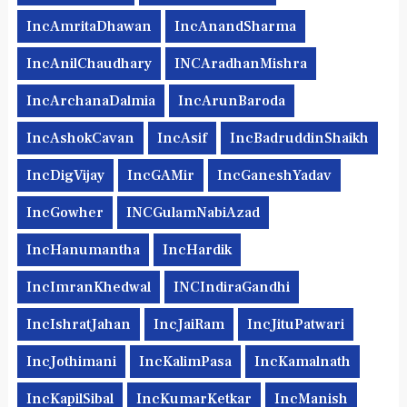
IncAmritaDhawan
IncAnandSharma
IncAnilChaudhary
INCAradhanMishra
IncArchanaDalmia
IncArunBaroda
IncAshokCavan
IncAsif
IncBadruddinShaikh
IncDigVijay
IncGAMir
IncGaneshYadav
IncGowher
INCGulamNabiAzad
IncHanumantha
IncHardik
IncImranKhedwal
INCIndiraGandhi
IncIshratJahan
IncJaiRam
IncJituPatwari
IncJothimani
IncKalimPasa
IncKamalnath
IncKapilSibal
IncKumarKetkar
IncManish