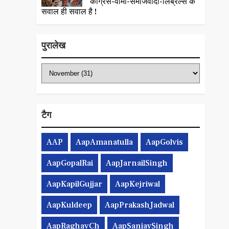
कांग्रेस-वामी-समाजवादी-लिब्रल्स के
सवाल ही सवाल है !
पुरालेख
टैग
AAP
AapAmanatulla
AapGolvis
AapGopalRai
AapJarnailSingh
AapKapilGujjar
AapKejriwal
AapKuldeep
AapPrakashJadwal
AapRaghavCh
AapSanjaySingh