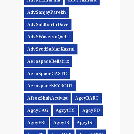
AdvMLSharma
AdvPrashant
AdvSanjayParekh
AdvSiddharthDave
AdvSWaseemQadri
AdvSyedSafdarKazmi
AerospaceBellatrix
AeroSpaceCASTC
AerospaceSKYROOT
AfrozShahActivist
AgcyBARC
AgcyCAG
AgcyCBI
AgcyED
AgcyFBI
AgcyIB
AgcyISI