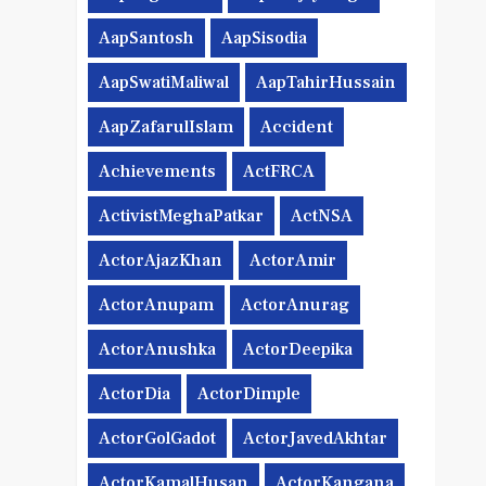
AapSantosh
AapSisodia
AapSwatiMaliwal
AapTahirHussain
AapZafarulIslam
Accident
Achievements
ActFRCA
ActivistMeghaPatkar
ActNSA
ActorAjazKhan
ActorAmir
ActorAnupam
ActorAnurag
ActorAnushka
ActorDeepika
ActorDia
ActorDimple
ActorGolGadot
ActorJavedAkhtar
ActorKamalHusan
ActorKangana