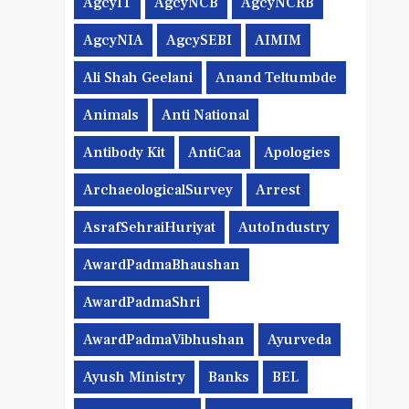
AgcyIT
AgcyNCB
AgcyNCRB
AgcyNIA
AgcySEBI
AIMIM
Ali Shah Geelani
Anand Teltumbde
Animals
Anti National
Antibody Kit
AntiCaa
Apologies
ArchaeologicalSurvey
Arrest
AsrafSehraiHuriyat
AutoIndustry
AwardPadmaBhaushan
AwardPadmaShri
AwardPadmaVibhushan
Ayurveda
Ayush Ministry
Banks
BEL