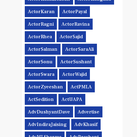
ActorKaran
ActorPayal
ActorRagni
ActorRavina
ActorRhea
ActorSajid
ActorSalman
ActorSaraAli
ActorSonu
ActorSushant
ActorSwara
ActorWajid
ActorZyeeshan
ActPMLA
ActSedition
ActUAPA
AdvDushyantDave
Advertise
AdvIndiraJaising
AdvKhasif