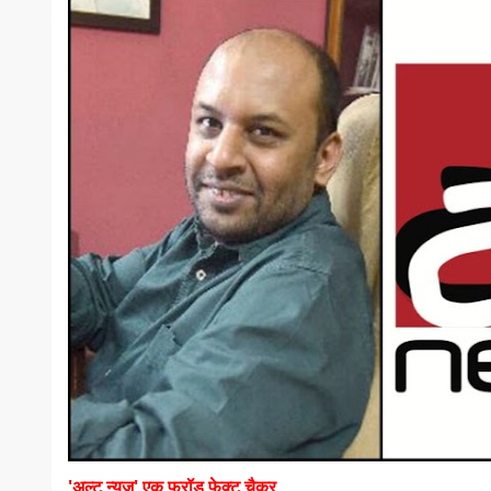
'अल्ट न्यूज़' एक फ्रॉड फेक्ट चैकर